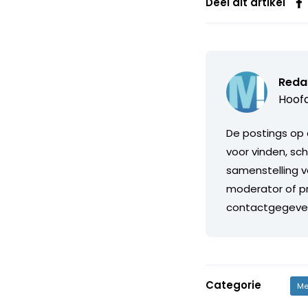
Deel dit artikel
Reda
Hoofd
De postings op 
voor vinden, sch
samenstelling v
moderator of pr
contactgegeve
Categorie
Me