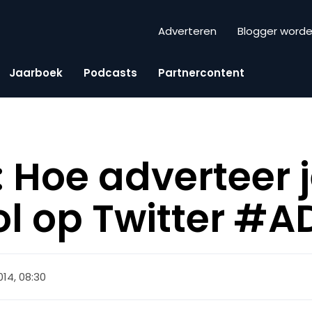
Adverteren
Blogger word
Jaarboek
Podcasts
Partnercontent
 Hoe adverteer 
l op Twitter #A
014, 08:30