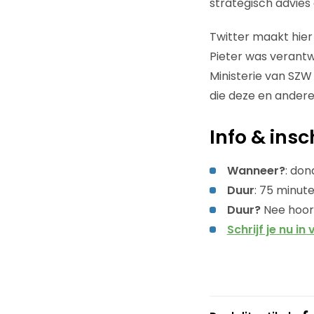
strategisch advies 
Twitter maakt hier
Pieter was verantw
Ministerie van SZW
die deze en ande
Info & insc
Wanneer?
: do
Duur
: 75 minut
Duur?
Nee hoor,
Schrijf je nu in