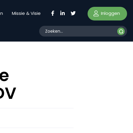
Inloggen
en
Missie & Visie
je
DV