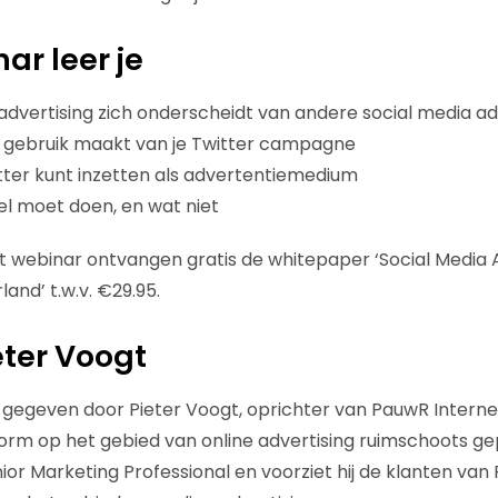
nar leer je
advertising zich onderscheidt van andere social media ad
l gebruik maakt van je Twitter campagne
ter kunt inzetten als advertentiemedium
el moet doen, en wat niet
 webinar ontvangen gratis de whitepaper ‘Social Media A
and’ t.w.v. €29.95.
eter Voogt
gegeven door Pieter Voogt, oprichter van PauwR Interne
norm op het gebied van online advertising ruimschoots g
nior Marketing Professional en voorziet hij de klanten va