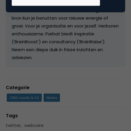
Dion is auteur, spreker en adviseur. Parbat is een
bron van kennis over onbewust overtuigen. Deze
bron kun je benutten voor nieuwe energie of
groei. Voor je organisatie en voor jezelf. Herboren
enthousiasme. Parbat biedt inspiratie
(‘BreinBoost’) en consultancy (‘BrainRaise’).
Neem een diepe duik in frisse inzichten en
adviezen.
Categorie
CRM, Loyalty & CX
Media
Tags
twitter
,
webcare