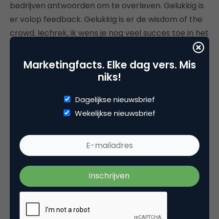
bedrijven antwoorden om te overleven. Gelukkig is
er volop feedback. Gelukkig is er de wisdom of the
crowd. Iechrek, ik wens je nog veel succes toe in het
land van de blauwe vogel.
Marketingfacts. Elke dag vers. Mis
niks!
Dagelijkse nieuwsbrief
Deel dit artikel
Wekelijkse nieuwsbrief
Kopieer link
Dion van der Vaart
Auteur, spreker en adviseur bij
Parbat