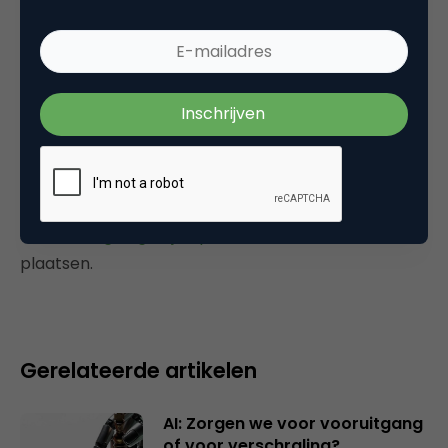
de kijkers wat ze van een programma vonden.
Doen we in Nederland overigens al erg lang.
7 april 2006 om 10:57
Plaats reactie
Je moet
ingelogd zijn op
om een reactie te
plaatsen.
Gerelateerde artikelen
AI: Zorgen we voor vooruitgang
of voor verschraling?