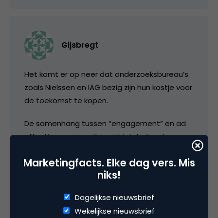
Gijsbregt
Het komt er op neer dat onderzoeksbureau’s
zoals Nielssen en IAG bezig zijn hun kostje voor
de toekomst te kopen.
De samenhang tussen “engagement” en ad
effectiveness wordt inmiddels bekend
geacht, zoals ik eerder al schreef, ook in
Marketingfacts. Elke dag vers. Mis
Nederland. Maar het vaststellen van
niks!
engagement werkt alleen met een goede
werkbare definitie. De marketeers willen graag
Dagelijkse nieuwsbrief
een mooie zweef variant (zie hierboven),
Wekelijkse nieuwsbrief
terwijl de onderzoekers gewoon vragen aan