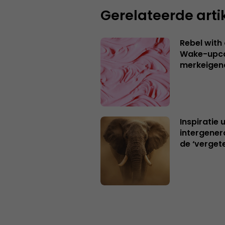
Gerelateerde arti
Rebel with
Wake-upca
merkeigen
Inspiratie 
intergener
de ‘verget