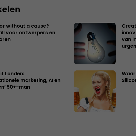
kelen
 or without a cause?
Creat
ll voor ontwerpers en
innov
aren
van i
urgen
uit Londen:
Waaro
ationele marketing, AI en
Silico
en’ 50+-man