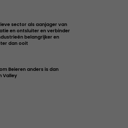
ieve sector als aanjager van
atie en ontsluiter en verbinder
ndustrieën belangrijker en
ter dan ooit
m Beieren anders is dan
n Valley