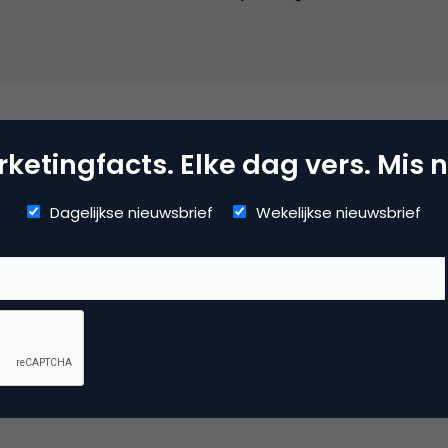
mmerce
ketingfacts. Elke dag vers. Mis n
Dagelijkse nieuwsbrief
Wekelijkse nieuwsbrief
uws
 reactie te plaatsen.