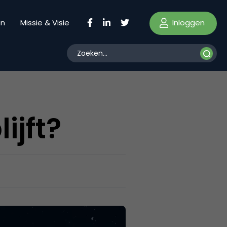
Inloggen
en
Missie & Visie
ijft?