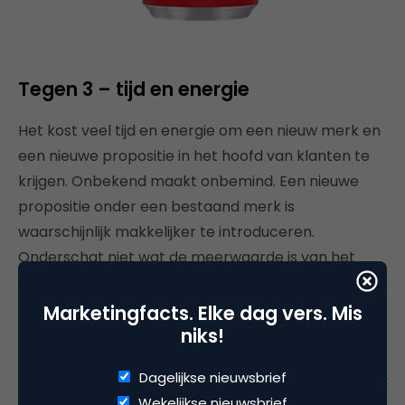
Tegen 3 – tijd en energie
Het kost veel tijd en energie om een nieuw merk en
een nieuwe propositie in het hoofd van klanten te
krijgen. Onbekend maakt onbemind. Een nieuwe
propositie onder een bestaand merk is
waarschijnlijk makkelijker te introduceren.
Onderschat niet wat de meerwaarde is van het
vertrouwen dat klanten in het bestaande merk
hebben. Want ook al lijkt het vandaag makkelijker
Marketingfacts. Elke dag vers. Mis
dan ooit om een nieuw merk te
beginnen
, het is een
niks!
stuk lastiger geworden om nieuwe merken
Dagelijkse nieuwsbrief
winstgevend
te maken. Leesvoer:
There are now 175
Wekelijkse nieuwsbrief