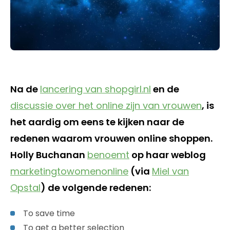
Na de
lancering van shopgirl.nl
en de
discussie over het online zijn van vrouwen
, is
het aardig om eens te kijken naar de
redenen waarom vrouwen online shoppen.
Holly Buchanan
benoemt
op haar weblog
marketingtowomenonline
(via
Miel van
Opstal
) de volgende redenen:
To save time
To get a better selection