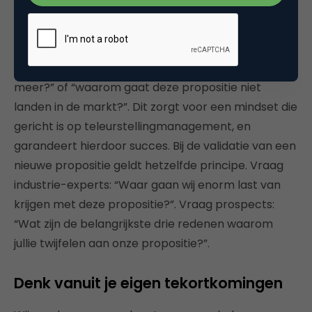
Wij stellen eigenlijk altijd bij de eerste intake al de
vraag: “Waarom bestaan jullie over drie jaar niet
meer?” of “waarom gaat deze propositie niet
landen in de markt?”. Dit zorgt voor een mindset die
gericht is op teleurstellingmanagement, en
garandeert hierdoor succes. Bij de validatie van een
nieuwe propositie geldt hetzelfde principe. Vraag
industrie-experts: “Waar gaan wij enorm last van
krijgen met deze propositie?”. Vraag prospects:
“Wat zijn de belangrijkste drie redenen waarom
jullie twijfelen aan onze propositie?”.
Denk vanuit je eigen tekortkomingen