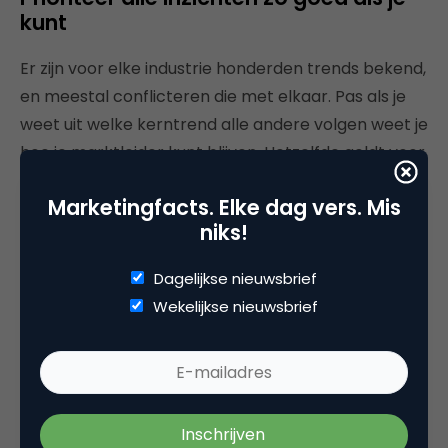
kunt
Er zijn voor elke industrie honderden trends bekend,
en meestal conflicteren die met elkaar. Pas als je
weet uit welke kerntrend alle andere volgen weet je
hoe je marktleider kunt blijven. Hetzelfde geldt voor
conflicterende klantverlangens, conflicterende
Marketingfacts. Elke dag vers. Mis
ambities van je eigen marketeers, enzovoort. Als je
niks!
de oorzaak-gevolgrelaties tussen inzichten zelf in
kaart wilt brengen dan raden we
Perception
Dagelijkse nieuwsbrief
Mapping
aan.
Wekelijkse nieuwsbrief
Richt je alleen maar op redenen
waarom jouw project zou
kunnen mislukken