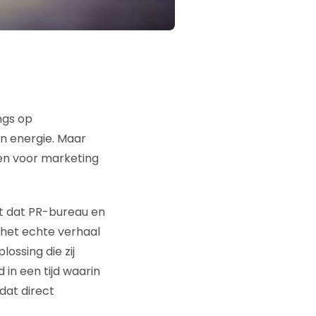
ngs op
en energie. Maar
en voor marketing
et dat PR-bureau en
en het echte verhaal
ssing die zij
 in een tijd waarin
at direct