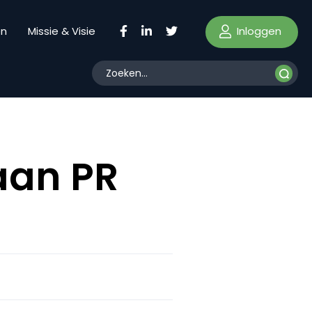
Inloggen
en
Missie & Visie
aan PR