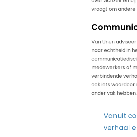
over zichzelf en bi
vraagt om andere 
Communica
Van Unen adviseer
naar echtheid in he
communicatiediscip
medewerkers of met
verbindende verhaa
ook iets waardoor
ander vak hebben.
Vanuit co
verhaal e