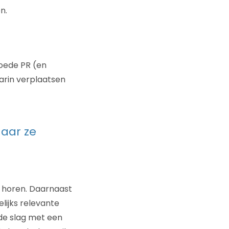
n.
goede PR (en
arin verplaatsen
aar ze
l horen. Daarnaast
lijks relevante
 de slag met een