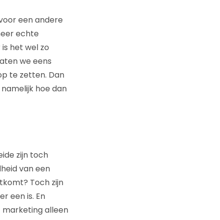
 voor een andere
meer echte
is het wel zo
Laten we eens
p te zetten. Dan
l namelijk hoe dan
eide zijn toch
dheid van een
rtkomt? Toch zijn
r een is. En
 marketing alleen