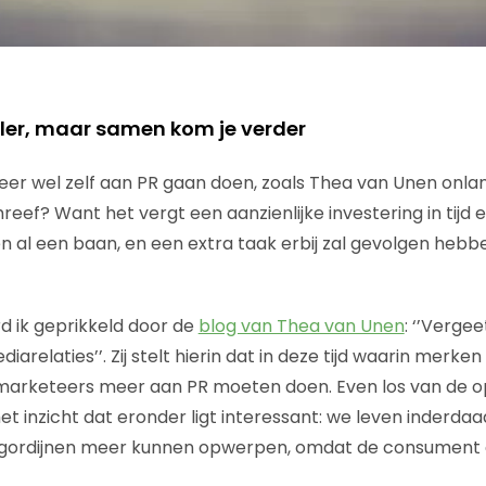
eller, maar samen kom je verder
eer wel zelf aan PR gaan doen, zoals Thea van Unen onla
eef? Want het vergt een aanzienlijke investering in tijd 
al een baan, en een extra taak erbij zal gevolgen hebb
rd ik geprikkeld door de
blog van Thea van Unen
: ‘’Verge
diarelaties’’. Zij stelt hierin dat in deze tijd waarin merk
arketeers meer aan PR moeten doen. Even los van de oplo
et inzicht dat eronder ligt interessant: we leven inderdaad
ordijnen meer kunnen opwerpen, omdat de consument d