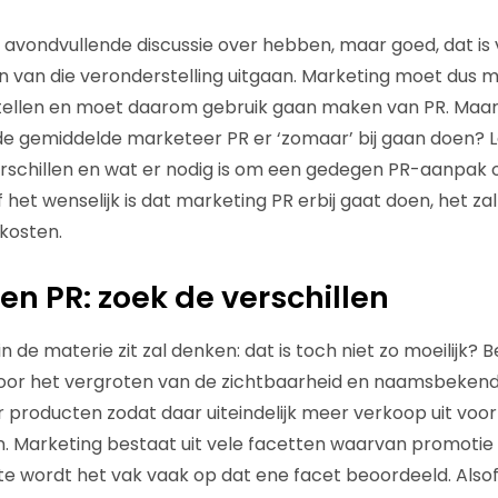
n avondvullende discussie over hebben, maar goed, dat is
n van die veronderstelling uitgaan. Marketing moet dus 
tellen en moet daarom gebruik gaan maken van PR. Maar 
de gemiddelde marketeer PR er ‘zomaar’ bij gaan doen? 
schillen en wat er nodig is om een gedegen PR-aanpak o
 het wenselijk is dat marketing PR erbij gaat doen, het za
 kosten.
en PR: zoek de verschillen
n de materie zit zal denken: dat is toch niet zo moeilijk? B
voor het vergroten van de zichtbaarheid en naamsbeken
r producten zodat daar uiteindelijk meer verkoop uit voo
n. Marketing bestaat uit vele facetten waarvan promotie e
e wordt het vak vaak op dat ene facet beoordeeld. Alsof