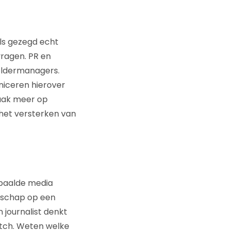
als gezegd echt
vragen. PR en
holdermanagers.
niceren hierover
vaak meer op
het versterken van
epaalde media
odschap op een
 journalist denkt
itch. Weten welke