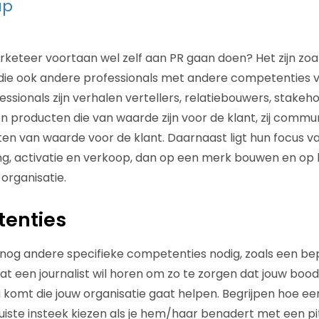
ap
rketeer voortaan wel zelf aan PR gaan doen? Het zijn zo
 die ook andere professionals met andere competenties 
sionals zijn verhalen vertellers, relatiebouwers, stake
 producten die van waarde zijn voor de klant, zij commu
en van waarde voor de klant. Daarnaast ligt hun focus 
g, activatie en verkoop, dan op een merk bouwen en op 
organisatie.
enties
k nog andere specifieke competenties nodig, zoals een b
at een journalist wil horen om zo te zorgen dat jouw bo
 komt die jouw organisatie gaat helpen. Begrijpen hoe een
juiste insteek kiezen als je hem/haar benadert met een p