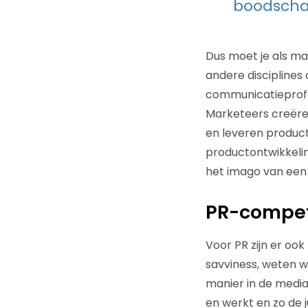
boodsch
Dus moet je als ma
andere disciplines
communicatieprofes
Marketeers creëren
en leveren product
productontwikkelin
het imago van een 
PR-compet
Voor PR zijn er oo
savviness, weten w
manier in de media
en werkt en zo de 