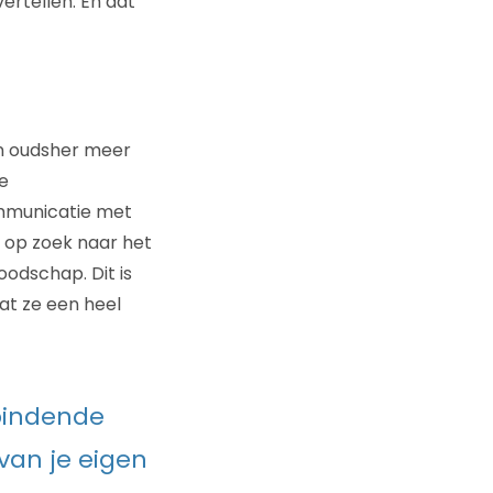
ertellen. En dat
n oudsher meer
e
ommunicatie met
 op zoek naar het
odschap. Dit is
at ze een heel
bindende
van je eigen