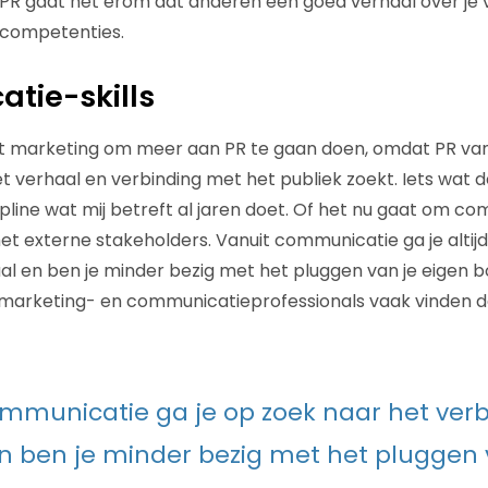
j PR gaat het erom dat anderen een goed verhaal over je v
competenties.
tie-skills
t marketing om meer aan PR te gaan doen, omdat PR va
t verhaal en verbinding met het publiek zoekt. Iets wat d
line wat mij betreft al jaren doet. Of het nu gaat om c
 externe stakeholders. Vanuit communicatie ga je altijd
l en ben je minder bezig met het pluggen van je eigen bo
 marketing- en communicatieprofessionals vaak vinden d
mmunicatie ga je op zoek naar het ver
n ben je minder bezig met het pluggen 