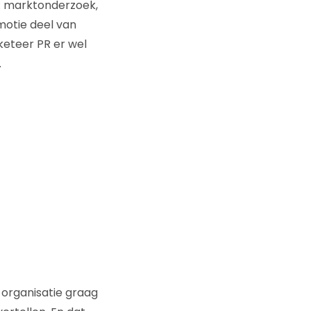
n: marktonderzoek,
motie deel van
rketeer PR er wel
.
 organisatie graag