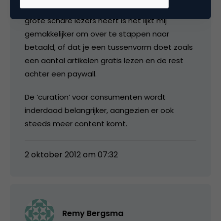
betalen. Maar voor een platform dat al een
grote schare lezers heeft is het lijkt mij
gemakkelijker om over te stappen naar
betaald, of dat je een tussenvorm doet zoals
een aantal artikelen gratis lezen en de rest
achter een paywall.
De ‘curation’ voor consumenten wordt
inderdaad belangrijker, aangezien er ook
steeds meer content komt.
2 oktober 2012 om 07:32
Remy Bergsma