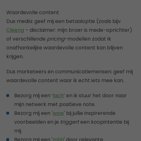
Waardevolle content
Dus media: geef mij een betaaloptie (zoals bijv.
Cleeng
– disclaimer: mijn broer is mede-oprichter)
of verschillende
pricing
-modellen zodat ik
onafhankelijke waardevolle content kan blijven
krijgen.
Dus marketeers en communicatiemensen: geef mij
waardevolle content waar ik echt iets mee kan.
Bezorg mij een ‘
lach
’ en ik stuur het door naar
mijn netwerk met positieve note.
Bezorg mij een '
wow
' bij jullie inspirerende
voorbeelden en je
triggert
een koopintentie bij
mij.
Bezorg mij een '
mhh
' door relevante