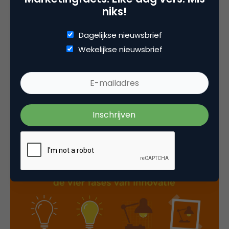
niks!
ijsberg kan niet zichtbaar worden zonder de basis
die onder water ligt. Het gaat erom dat je ook in dát
Dagelijkse nieuwsbrief
gedeelte van de berg investeert, traint en genoeg
Wekelijkse nieuwsbrief
basis bouwt.
Als de basis aan ideeën goed is, kun je er
gecontroleerd honderden combineren, weer laten
vallen en de beste selecteren. Alles gefocust op
het ene briljante concept dat gaat vliegen.