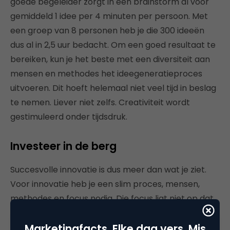
goede begeleider zorgt in een brainstorm al voor
gemiddeld 1 idee per 4 minuten per persoon. Met
een groep van 8 personen heb je die 300 ideeën
dus al in 2,5 uur bedacht. Om een goed resultaat te
bereiken, kun je het beste met een diversiteit aan
mensen en methodes het ideegeneratieproces
uitvoeren. Dit hoeft helemaal niet veel tijd in beslag
te nemen. Liever niet zelfs. Creativiteit wordt
gestimuleerd onder tijdsdruk.
Investeer in de berg
Succesvolle innovatie is dus meer dan wat je ziet.
Voor innovatie heb je een slim proces, mensen,
methodes en focus nodig. Die focus ligt niet op dat
ene briljante idee, maar op het genereren van een
groot aantal diverse ideeën. Het topje van de
Marketingfacts. Elke dag vers. Mis