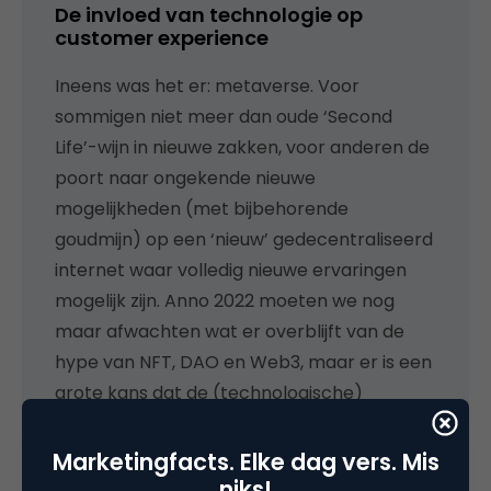
De invloed van technologie op
customer experience
Ineens was het er: metaverse. Voor
sommigen niet meer dan oude ‘Second
Life’-wijn in nieuwe zakken, voor anderen de
poort naar ongekende nieuwe
mogelijkheden (met bijbehorende
goudmijn) op een ‘nieuw’ gedecentraliseerd
internet waar volledig nieuwe ervaringen
mogelijk zijn. Anno 2022 moeten we nog
maar afwachten wat er overblijft van de
hype van NFT, DAO en Web3, maar er is een
grote kans dat de (technologische)
ontwikkelingen rondom ‘virtual reality (VR)’
en ‘augmented reality (AR) invloed zullen
Marketingfacts. Elke dag vers. Mis
hebben op customer experience. Zelfs als je
niks!