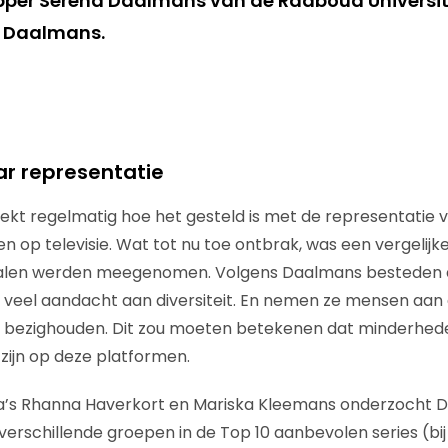
r Serena Daalmans van de Radboud Universite
gt Daalmans.
r representatie
kt regelmatig hoe het gesteld is met de representatie 
 op televisie. Wat tot nu toe ontbrak, was een vergelijk
alen werden meegenomen. Volgens Daalmans besteden
veel aandacht aan diversiteit. En nemen ze mensen aan d
 bezighouden. Dit zou moeten betekenen dat minderhed
ijn op deze platformen.
’s Rhanna Haverkort en Mariska Kleemans onderzocht 
verschillende groepen in de Top 10 aanbevolen series (bi