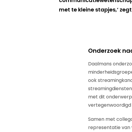
communicatiewetenschappe
met te kleine stapjes,’ ze
Onderzoek naa
Daalmans onderzoe
minderheidsgroepen
ook streamingkan
streamingdiensten 
met dit onderwerp
vertegenwoordigd z
Samen met collega
representatie van 