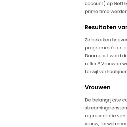
account) op Netfli
prime time werden 
Resultaten va
Ze bekeken hoeve
programma’s en of
Daarnaast werd de 
rollen? Vrouwen w
terwijl verhaallij
Vrouwen
De belangrijkste c
streamingdiensten a
representatie van 
vrouw, terwijl mee