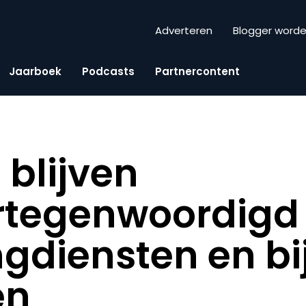
Adverteren
Blogger word
Jaarboek
Podcasts
Partnercontent
blijven
rtegenwoordigd
gdiensten en bi
en