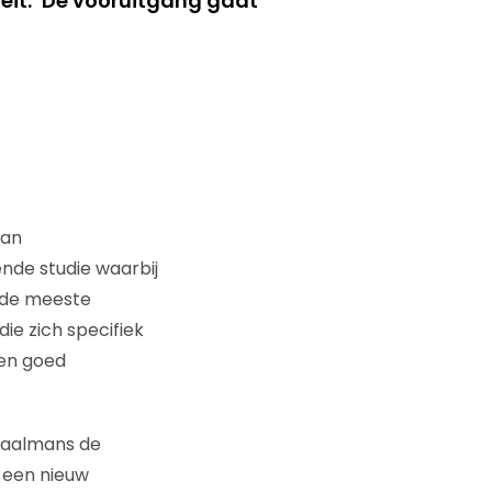
it. ‘De vooruitgang gaat
van
ende studie waarbij
 de meeste
ie zich specifiek
en goed
Daalmans de
j een nieuw