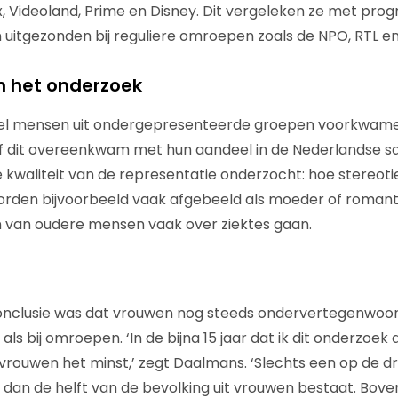
x, Videoland, Prime en Disney. Dit vergeleken ze met pro
uitgezonden bij reguliere omroepen zoals de NPO, RTL en
n het onderzoek
el mensen uit ondergepresenteerde groepen voorkwame
 dit overeenkwam met hun aandeel in de Nederlandse s
kwaliteit van de representatie onderzocht: hoe stereot
orden bijvoorbeeld vaak afgebeeld als moeder of romant
nen van oudere mensen vaak over ziektes gaan.
onclusie was dat vrouwen nog steeds ondervertegenwoordig
ls bij omroepen. ‘In de bijna 15 jaar dat ik dit onderzoek
vrouwen het minst,’ zegt Daalmans. ‘Slechts een op de dr
r dan de helft van de bevolking uit vrouwen bestaat. Bov