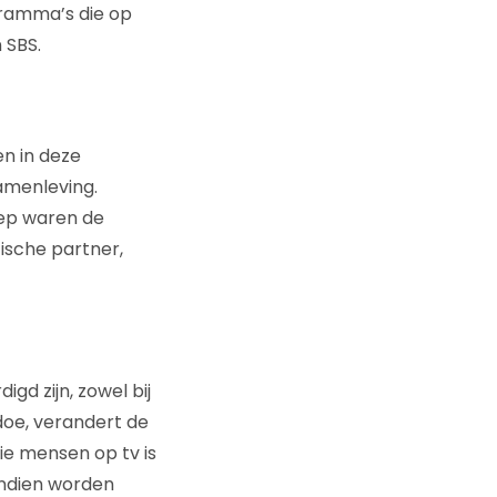
gramma’s die op
 SBS.
n in deze
amenleving.
iep waren de
ische partner,
d zijn, zowel bij
 doe, verandert de
ie mensen op tv is
endien worden