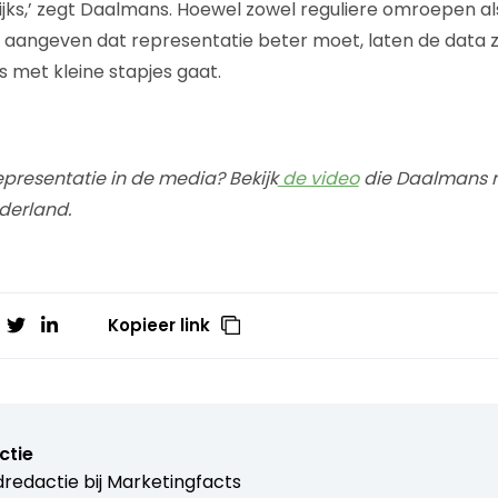
ijks,’ zegt Daalmans. Hoewel zowel reguliere omroepen al
aangeven dat representatie beter moet, laten de data z
s met kleine stapjes gaat.
presentatie in de media? Bekijk
de video
die Daalmans 
ederland.
Kopieer link
ctie
redactie bij
Marketingfacts