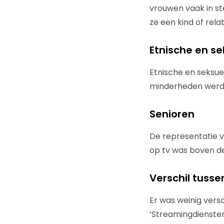
vrouwen vaak in st
ze een kind of rela
Etnische en s
Etnische en seksu
minderheden werde
Senioren
De representatie v
op tv was boven de
Verschil tuss
Er was weinig vers
‘Streamingdiensten