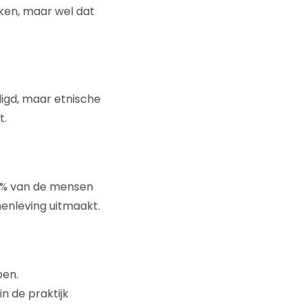
rken, maar wel dat
igd, maar etnische
t.
 5% van de mensen
enleving uitmaakt.
pen.
n de praktijk