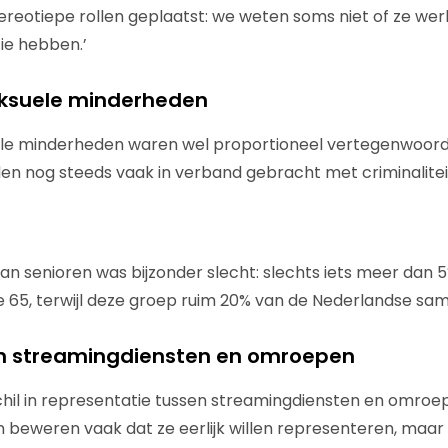
ereotiepe rollen geplaatst: we weten soms niet of ze we
tie hebben.’
eksuele minderheden
ele minderheden waren wel proportioneel vertegenwoord
n nog steeds vaak in verband gebracht met criminalitei
an senioren was bijzonder slecht: slechts iets meer dan
 65, terwijl deze groep ruim 20% van de Nederlandse sam
en streamingdiensten en omroepen
chil in representatie tussen streamingdiensten en omroe
 beweren vaak dat ze eerlijk willen representeren, maar i