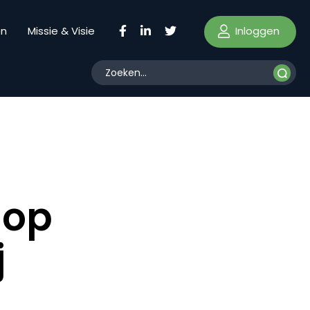
Inloggen
en
Missie & Visie
 op
j