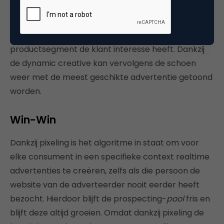
model dan een prospect tegenkomt op een veiling
(gebaseerd op website inhoud, tijd van de dag,
seizoen, etcetera), herkent het model ook in welk
productsegment de klant interesse heeft. Dankzij
de dynamic creative kan vervolgens de schoen
weer met de meest geschikte advertentie getoond
worden.
Win-Win
Dankzij pixeling is het algoritme in staat om voor
elke consument in een specifieke context realtime
advertenties te creëren, zelfs als die persoon de
website van de adverteerder nooit eerder heeft
bezocht. Hierdoor blijft de prospecting-
pool
fris en
blijft deze altijd groeien. Omdat dankzij pixeling de