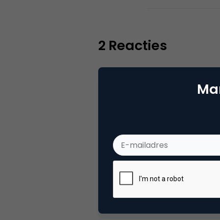
2 Reacties
Mar
Anders
Ik vind die 1,8 miljoen uniek
Nederlanders online zou dat 
onwaarschijnlijk, en ik heb 
erg losjes geïnterpreteerd w
18 oktober 2004 om 11:16