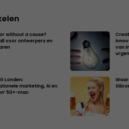
kelen
 or without a cause?
Creat
ll voor ontwerpers en
innov
aren
van i
urgen
uit Londen:
Waaro
ationele marketing, AI en
Silico
en’ 50+-man