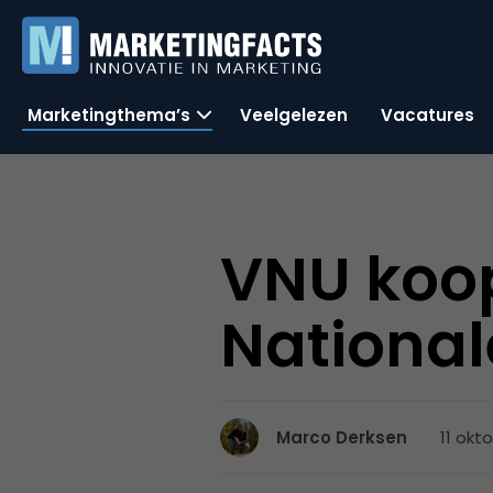
Marketingthema’s
Veelgelezen
Vacatures
VNU koo
Nationa
11 okt
Marco Derksen