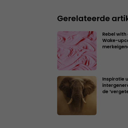
Gerelateerde arti
Rebel with
Wake-upca
merkeigen
Inspiratie 
intergener
de ‘verget