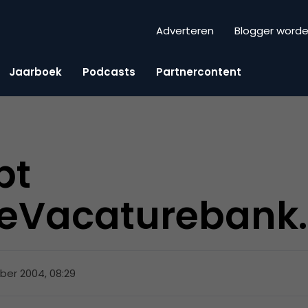
Adverteren
Blogger word
Jaarboek
Podcasts
Partnercontent
pt
leVacaturebank.
ober 2004, 08:29