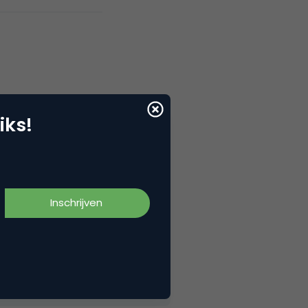
iks!
’n 7 a 8 miljoen
l bezoekt. Dat lijkt me zeer
r natoinalevacaturebank.nl
p?).