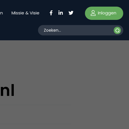
Inloggen
en
Missie & Visie
nl