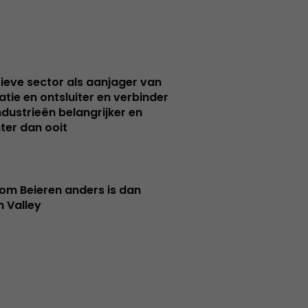
ieve sector als aanjager van
atie en ontsluiter en verbinder
ndustrieën belangrijker en
ter dan ooit
m Beieren anders is dan
n Valley