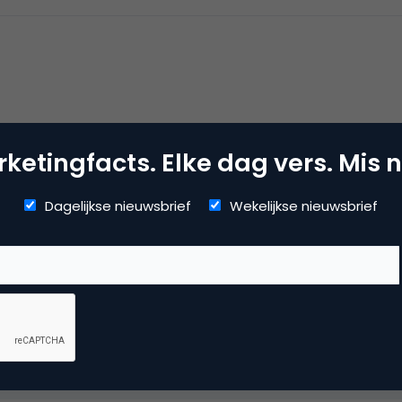
ketingfacts. Elke dag vers. Mis n
Dagelijkse nieuwsbrief
Wekelijkse nieuwsbrief
e bezoekers per maand in ieder geval wel extreem hoog. Met zo
betekenen dat 1 op de 4 elke maand nationalevacaturebank.n
het vermoeden dat de term “unieke bezoeker per maand” doo
ordt (telt men niet 30 dagen de unieke bezoekers per dag o