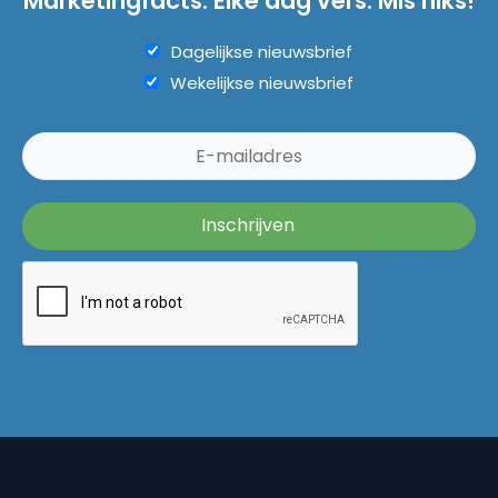
Marketingfacts. Elke dag vers. Mis niks!
Dagelijkse nieuwsbrief
Wekelijkse nieuwsbrief