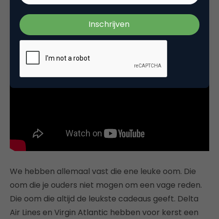
3.003 views
We hebben allemaal vast die ene leuke oom. Die
oom die je ouders niet mogen om een vage reden.
Die oom die altijd de leukste cadeaus geeft. Delta
Air Lines en Virgin Atlantic hebben voor kerst een