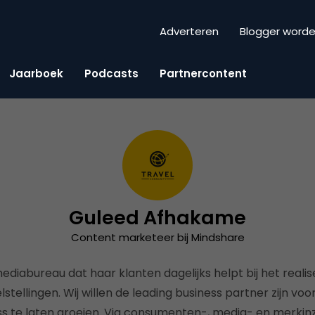
Adverteren
Blogger word
Jaarboek
Podcasts
Partnercontent
Guleed Afhakame
Content marketeer bij Mindshare
ediabureau dat haar klanten dagelijks helpt bij het reali
lstellingen. Wij willen de leading business partner zijn vo
s te laten groeien. Via consumenten-, media- en merkinz