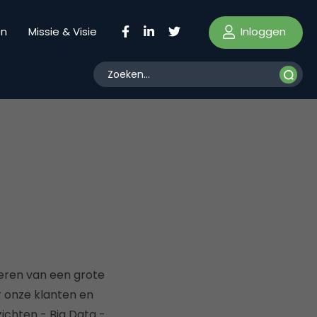
Inloggen
en
Missie & Visie
seren van een grote
or onze klanten en
ichten - Big Data -