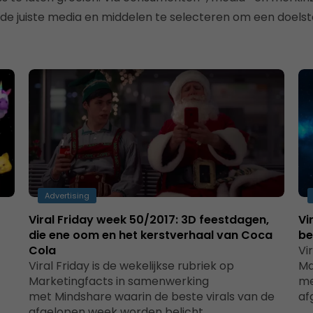
de juiste media en middelen te selecteren om een doelste
Advertising
Viral Friday week 50/2017: 3D feestdagen,
Vi
die ene oom en het kerstverhaal van Coca
be
Cola
Vi
Viral Friday is de wekelijkse rubriek op
Ma
Marketingfacts in samenwerking
me
met Mindshare waarin de beste virals van de
af
afgelopen week worden belicht.…