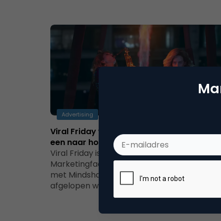
Mar
Advertising
Viral Friday week 30/2017: The Rock x Siri,
een naar hondje en de Handicab
Viral Friday is de wekelijkse rubriek op
Marketingfacts in samenwerking
met Mindshare waarin de beste virals van d
afgelopen week worden belicht.…