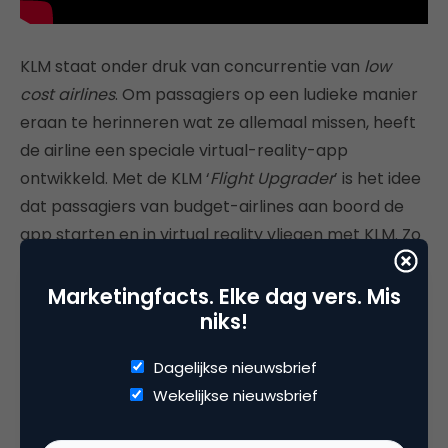
KLM staat onder druk van concurrentie van
low
cost airlines
. Om passagiers op een ludieke manier
eraan te herinneren wat ze allemaal missen, heeft
de airline een speciale virtual-reality-app
ontwikkeld. Met de KLM ‘
Flight Upgrader
’ is het idee
dat passagiers van budget-airlines aan boord de
app starten en in virtual reality vliegen met KLM. Zo
hoeven ze nooit te worden geconfronteerd met de
brute werkelijkheid van de budgetvlucht. De video is
Marketingfacts. Elke dag vers. Mis
niks!
inmiddels al meer dan 20.000 keer bekeken.
Dagelijkse nieuwsbrief
Wekelijkse nieuwsbrief
Deel dit artikel