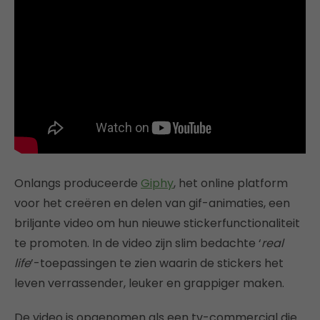
Onlangs produceerde
Giphy
, het online platform
voor het creëren en delen van gif-animaties, een
briljante video om hun nieuwe stickerfunctionaliteit
te promoten. In de video zijn slim bedachte ‘
real
life
’-toepassingen te zien waarin de stickers het
leven verrassender, leuker en grappiger maken.
De video is opgenomen als een tv-commercial die