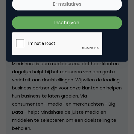
Kopieer link
Guleed Afhakame
Content marketeer bij Mindshare
Mindshare is een mediabureau dat haar klanten
dagelijks helpt bij het realiseren van een grote
variëteit aan doelstellingen. Wij willen de leading
business partner zijn voor onze klanten en helpen
hun business te laten groeien. Via
consumenten-, media- en merkinzichten - Big
Data - helpt Mindshare de juiste media en
middelen te selecteren om een doelstelling te
behalen.