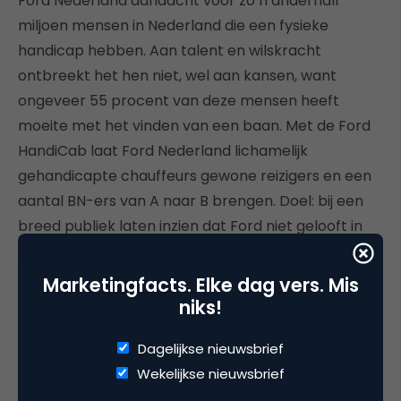
Ford Nederland aandacht voor zo’n anderhalf
miljoen mensen in Nederland die een fysieke
handicap hebben. Aan talent en wilskracht
ontbreekt het hen niet, wel aan kansen, want
ongeveer 55 procent van deze mensen heeft
moeite met het vinden van een baan. Met de Ford
HandiCab laat Ford Nederland lichamelijk
gehandicapte chauffeurs gewone reizigers en een
aantal BN-ers van A naar B brengen. Doel: bij een
breed publiek laten inzien dat Ford niet gelooft in
‘handicap’, maar in ‘handicapable’. De inspirerende
video raakt de juiste snaar en is inmiddels al meer
Marketingfacts. Elke dag vers. Mis
dan 113.000 keer bekeken. Enjoy!
niks!
Dagelijkse nieuwsbrief
5. Fruit of the Loom: Ladies Breathable
Underwear
Wekelijkse nieuwsbrief