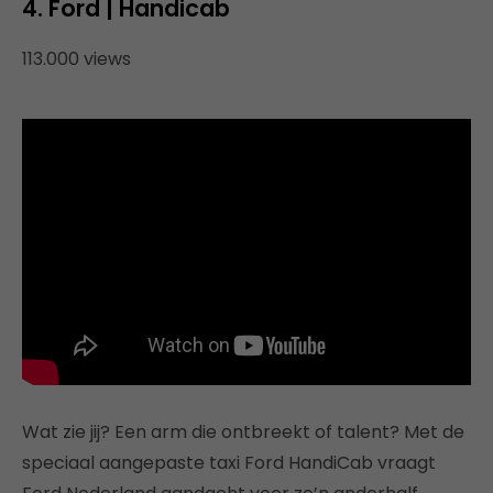
4. Ford | Handicab
113.000 views
Wat zie jij? Een arm die ontbreekt of talent? Met de
speciaal aangepaste taxi Ford HandiCab vraagt