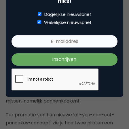
niks!
Dagelijkse nieuwsbrief
Wekelijkse nieuwsbrief
De Amerikaanse restaurantketen IHOP,
gespecialiseerd in ontbijtproducten zoals
pannenkoeken, omeletten en wentelteefjes, weet
met hun nieuwe commercial zeker de aandacht
vast te houden. Het onderwerp is dan ook niet te
missen, namelijk pannenkoeken!
Ter promotie van hun nieuwe ‘all-you-can-eat-
pancakes-concept’ zie je hoe twee piloten een