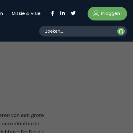
Inloggen
en
Missie & Visie
seren van een grote
or onze klanten en
ichten - Big Data -