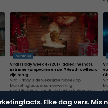
Advertising
,
Viral Friday week 47/2017: adrealineshots,
Vi
extreme kampvuren en de #HeathrowBears
vo
zijn terug
Ch
Viral Friday is de wekelijkse rubriek op
Vi
Marketingfacts in samenwerking
Ma
e
met Mindshare waarin de beste virals van de
me
afgelopen week worden belicht.…
af
ketingfacts. Elke dag vers. Mis n