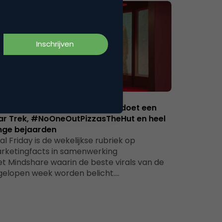
Advertising
ral Friday week 31/2017: Gucci doet een
ar Trek, #NoOneOutPizzasTheHut en heel
nge bejaarden
ral Friday is de wekelijkse rubriek op
rketingfacts in samenwerking
t Mindshare waarin de beste virals van de
gelopen week worden belicht.…