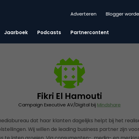
Adverteren
Blogger word
Jaarboek
Podcasts
Partnercontent
Fikri El Hamouti
Campaign Executive AV/Digital bij
Mindshare
ediabureau dat haar klanten dagelijks helpt bij het reali
lstellingen. Wij willen de leading business partner zijn vo
s te laten groeien. Via consumenten-, media- en merkinz