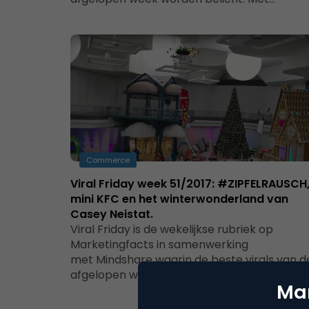
Commerce
Viral Friday week 51/2017: #ZIPFELRAUSCH
mini KFC en het winterwonderland van
Casey Neistat.
Viral Friday is de wekelijkse rubriek op
Marketingfacts in samenwerking
met Mindshare waarin de beste virals van d
afgelopen week worden belicht.…
Mar