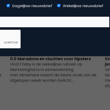
Dagelijkse nieuwsbrief
Wekelijkse nieuwsbrief
Advertising
l,
Viral Friday week 34/2017: #LikeAGirl, een
Vi
0.0 Maradona en vluchten voor hipsters
St
Viral Friday is de wekelijkse rubriek op
jo
Marketingfacts in samenwerking
Vi
e
met Mindshare waarin de beste virals van de
Ma
afgelopen week worden belicht.…
me
af