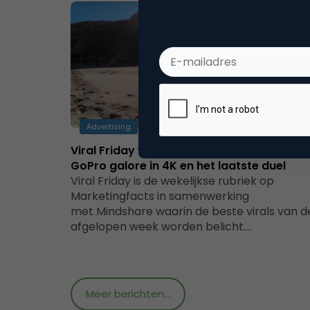
Advertising
Viral Friday week 39/2017: Naomi Campbel
GoPro galore in 4K en het laatste duel
Viral Friday is de wekelijkse rubriek op
Marketingfacts in samenwerking
met Mindshare waarin de beste virals van d
afgelopen week worden belicht.…
Meer berichten...