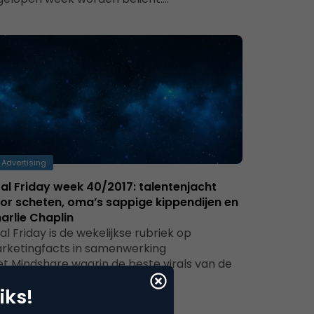
Advertising
ral Friday week 40/2017: talentenjacht
or scheten, oma’s sappige kippendijen en
arlie Chaplin
ral Friday is de wekelijkse rubriek op
rketingfacts in samenwerking
t Mindshare waarin de beste virals van de
gelopen week worden belicht.…
iks!