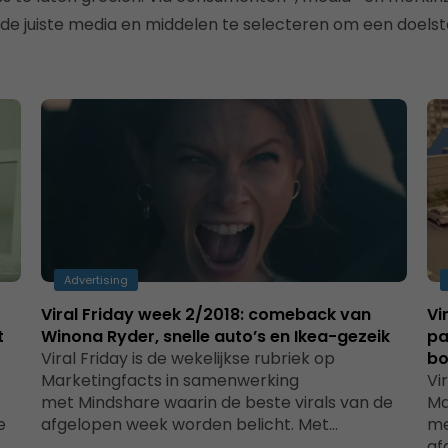
de juiste media en middelen te selecteren om een doelste
Advertising
Viral Friday week 2/2018: comeback van
Vi
t
Winona Ryder, snelle auto’s en Ikea-gezeik
pa
Viral Friday is de wekelijkse rubriek op
bo
Marketingfacts in samenwerking
Vi
met Mindshare waarin de beste virals van de
Ma
e
afgelopen week worden belicht. Met…
me
af