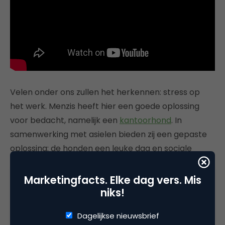
Velen onder ons zullen het herkennen: stress op
het werk. Menzis heeft hier een goede oplossing
voor bedacht, namelijk een
kantoorhond
. In
samenwerking met asielen bieden zij een gepaste
oplossing: de honden een leuke dag en sociale
ontwikkeling, terwijl de medewerkers ontspanning
vinden in het aaien of gezelschap van de hond. Uit
Marketingfacts. Elke dag vers. Mis
onderzoek is gebleken dat contact met honden
niks!
stress kan verlagen, dus dit is een perfecte
Dagelijkse nieuwsbrief
oplossing voor het veel voorkomende probleem op