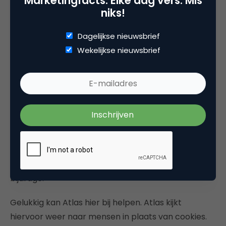
Marketingfacts. Elke dag vers. Mis
niks!
gestaag doorgroeit, blijkt het voor marketeers
soms toch nog lastig om een goede waarde toe te
Dagelijkse nieuwsbrief
kennen aan mobiele media inzet.
Wekelijkse nieuwsbrief
Vaak zit er wel ergens een mobiel touchpoint in de
totale customer journey, maar omdat de conversie
uiteindelijk op een ander apparaat voltrekt, wordt
er geen waarde aan dat mobiele touchpoint
toegekend. Het kanaal wordt hierdoor onder
gewaardeerd. Het gevaar daarvan is dat mobiel
niet de mediabudgetten krijgt toebedeeld die het
eigenlijk wel verdiend op basis van de werkelijke
bijdrage.
Gelukkig kan Atlas hier bij helpen. Atlas kijkt
hiervoor weer naar mensen in plaats van cookies.