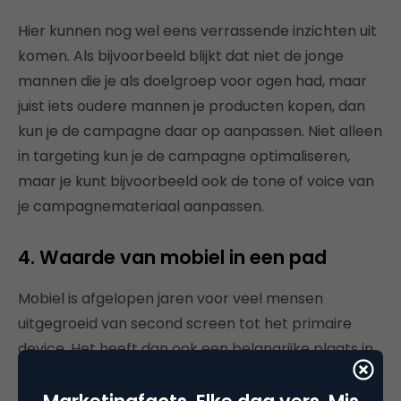
Hier kunnen nog wel eens verrassende inzichten uit
komen. Als bijvoorbeeld blijkt dat niet de jonge
mannen die je als doelgroep voor ogen had, maar
juist iets oudere mannen je producten kopen, dan
kun je de campagne daar op aanpassen. Niet alleen
in targeting kun je de campagne optimaliseren,
maar je kunt bijvoorbeeld ook de tone of voice van
je campagnemateriaal aanpassen.
4. Waarde van mobiel in een pad
Mobiel is afgelopen jaren voor veel mensen
uitgegroeid van second screen tot het primaire
device. Het heeft dan ook een belangrijke plaats in
de mediamix gekregen. Hoewel het percentage van
de verkopen die via een mobiel worden gedaan