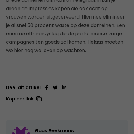
brede domeinen als Nu.nl of Telegraaf.nl kun je
alleen de impressies kopen die ook echt op
vrouwen worden uitgeserveerd. Hiermee elimineer
je al snel 50 procent waste op deze domeinen. Een
enorme efficiencyslag die de performance van je
campagnes ten goede zal komen. Helaas moeten
we hier nog wel even op wachten.
Deel dit artikel
Kopieer link
Guus Beekmans