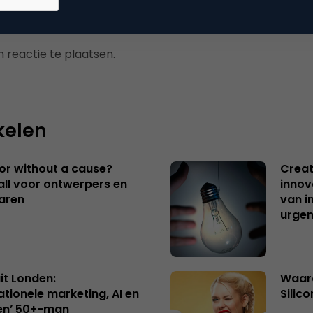
 reactie te plaatsen.
kelen
 or without a cause?
Creat
ll voor ontwerpers en
innov
aren
van i
urgen
uit Londen:
Waaro
ationele marketing, AI en
Silico
en’ 50+-man