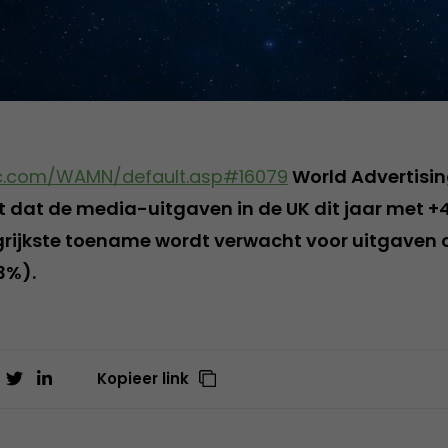
c.com/WAMN/default.asp#16079
World Advertisi
 dat de media-uitgaven in de UK dit jaar met +4
grijkste toename wordt verwacht voor uitgaven 
3%).
Kopieer link