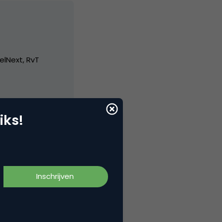
elNext, RvT
iks!