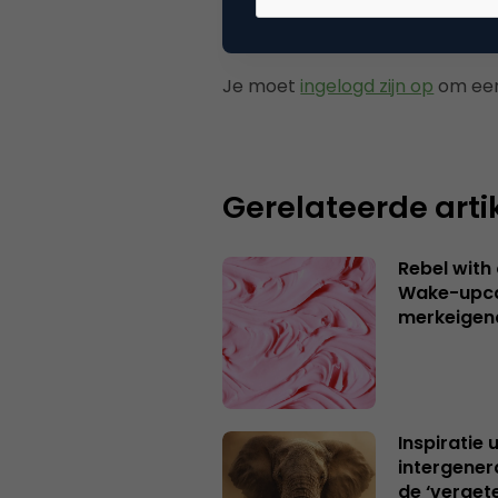
Plaats reactie
Je moet
ingelogd zijn op
om een
Gerelateerde arti
Rebel with
Wake-upca
merkeigen
Inspiratie 
intergener
de ‘verget