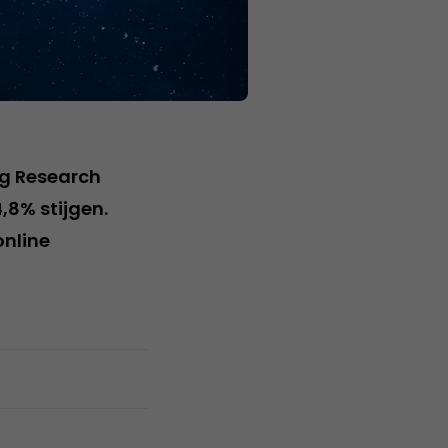
ng Research
,8% stijgen.
online