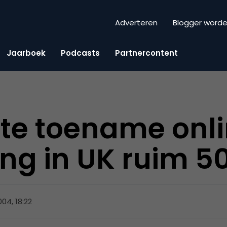
Adverteren
Blogger word
Jaarboek
Podcasts
Partnercontent
te toename onl
ing in UK ruim 5
2004, 18:22