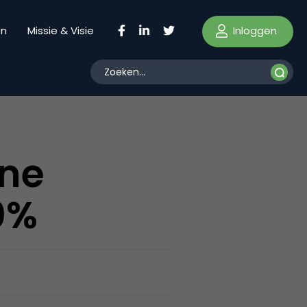
Inloggen
en
Missie & Visie
ine
0%