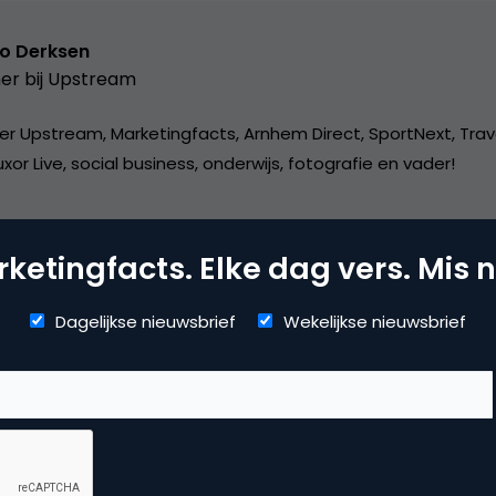
o Derksen
er bij
Upstream
er Upstream, Marketingfacts, Arnhem Direct, SportNext, Trav
xor Live, social business, onderwijs, fotografie en vader!
ketingfacts. Elke dag vers. Mis n
Dagelijkse nieuwsbrief
Wekelijkse nieuwsbrief
mmerce
erzoek