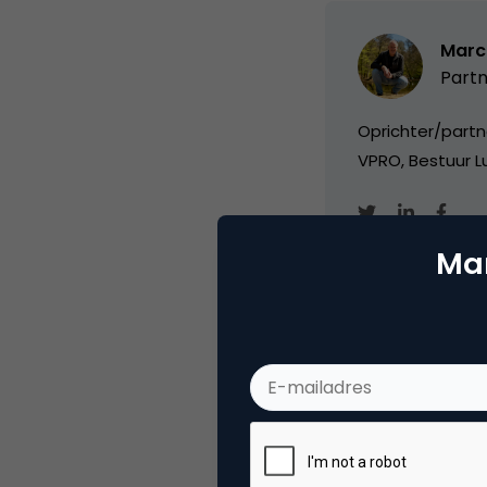
Marc
Partn
Oprichter/partn
VPRO, Bestuur Lu
Mar
Categorie
Co
Tags
ond