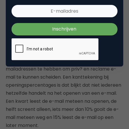
dagelijks en 98% zijn e-mail binnen 7 dagen
controleert. Een week na verzending van een
campagne is dus een goed meetmoment voor de
resultaten. Het merendeel (63%) van de
ondervraagden treft 1-10 reclame mailings aan.
Opvallend onderdeel van het onderzoek is dat 13%
van de ondervraagden aangaf meerdere e-
mailadressen te hebben om priv? en reclame e-
mail te kunnen scheiden. Een kanttekening bij
openingspercentages is dat blijkt dat niet iedereen
hetzelfde handelt na het openen van een e-mail.
Een kwart leest de e-mail meteen na openen, de
helft screent alleen, iets meer dan 10% gooit de e-
mail meteen weg en 15% leest de e-mail op een
later moment.