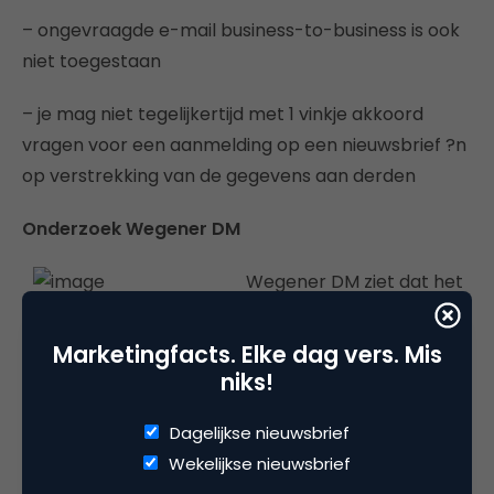
– ongevraagde e-mail business-to-business is ook
niet toegestaan
– je mag niet tegelijkertijd met 1 vinkje akkoord
vragen voor een aanmelding op een nieuwsbrief ?n
op verstrekking van de gegevens aan derden
Onderzoek Wegener DM
Wegener DM ziet dat het
medialandschap aan het veranderen is en dat
consumenten steeds ongrijpbaarder worden.
Marketingfacts. Elke dag vers. Mis
Daarom hebben ze 122.000 consumenten benadert
niks!
met een onderzoek naar de beleving van diverse
Dagelijkse nieuwsbrief
kanalen, waaronder e-mail.
Wekelijkse nieuwsbrief
Uit het onderzoek is gebleken dat 85% zijn e-mail