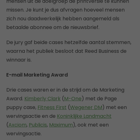
mensen uit de doelgroep de printversie te kunnen
missen. Je kunt je dus afvragen hoeveel mensen
zich nou daadwerkelijk hebben aangemeld als
betaalde abonnee om de nieuwsbrief.
De jury gaf beide cases hetzelfde aantal stemmen,
waarna het publiek besloot dat Reed Business de
winnaar is.
E-mail Marketing Award
Drie cases waren er in de strijd om de Marketing
Award.
Kimberly Clark
(
M-One
) met de Page
puppy case,
Fitness First
(
Wegener DM
) met een
wervingsactie en de
Koninklijke Landmacht
(
Axciom
,
Publicis
,
Maximum
), ook met een
wervingsactie.