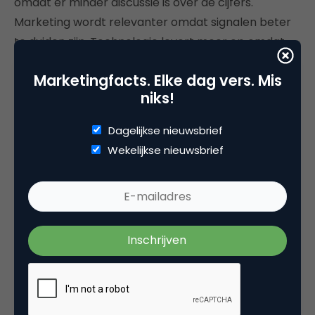
omdat er minder discussie is over de cijfers.
Marketing wordt relevanter omdat signalen beter
te duiden zijn. Technologie levert meer op omdat
de input sterker is.
Marketingfacts. Elke dag vers. Mis
En misschien nog belangrijker: organisaties kunnen
niks!
groeien zonder steeds opnieuw dezelfde chaos op
Dagelijkse nieuwsbrief
te lossen.
Wekelijkse nieuwsbrief
De volgende stap
In een tijd waarin gedrag steeds belangrijker wordt,
is een sterk datafundament geen luxe meer, maar
een voorwaarde. Wie straks wil personaliseren,
voorspellen of slimmer sturen op klantgedrag,
moet vandaag beginnen bij de basis. Want hoe
slimmer technologie wordt, hoe zichtbaarder een