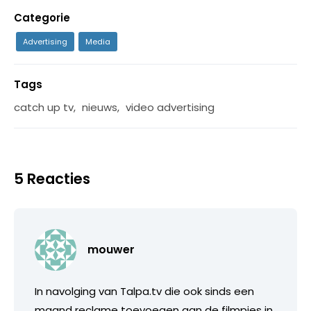
Categorie
Advertising
Media
Tags
catch up tv
,
nieuws
,
video advertising
5 Reacties
mouwer
In navolging van Talpa.tv die ook sinds een
maand reclame toevoegen aan de filmpjes in