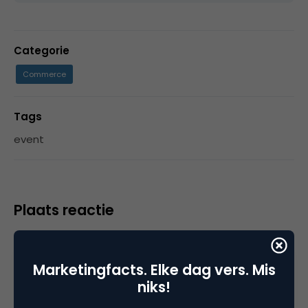
Categorie
Commerce
Tags
event
Plaats reactie
Je moet
ingelogd zijn op
om een reactie te
plaatsen.
Marketingfacts. Elke dag vers. Mis
niks!