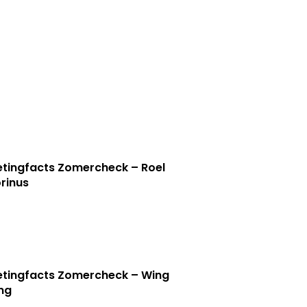
tingfacts Zomercheck – Roel
rinus
tingfacts Zomercheck – Wing
ng