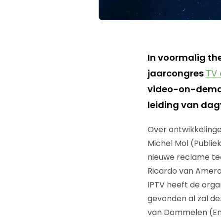
In voormalig th
jaarcongres
TV 
video-on-demand
leiding van dag
Over ontwikkelingen
Michel Mol (Publi
nieuwe reclame tec
Ricardo van Amero
IPTV heeft de orga
gevonden al zal d
van Dommelen (End