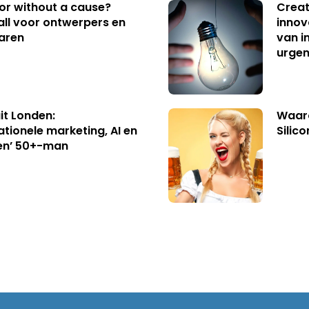
 or without a cause?
Creat
ll voor ontwerpers en
innov
aren
van i
urgen
uit Londen:
Waaro
ationele marketing, AI en
Silico
en’ 50+-man