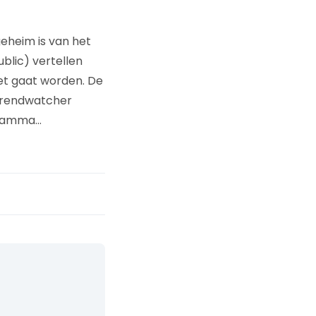
eheim is van het
blic) vertellen
et gaat worden. De
 trendwatcher
ogramma…