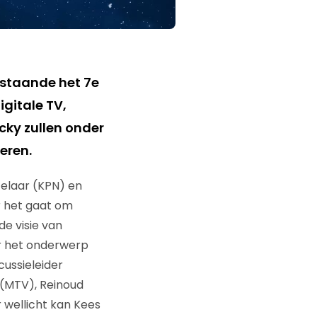
nstaande het 7e
gitale TV,
cky zullen onder
eren.
telaar (KPN) en
r het gaat om
e visie van
r het onderwerp
cussieleider
(MTV), Reinoud
 wellicht kan Kees