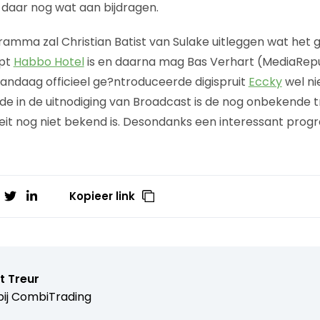
daar nog wat aan bijdragen.
amma zal Christian Batist van Sulake uitleggen wat het g
ept
Habbo Hotel
is en daarna mag Bas Verhart (MediaRepu
andaag officieel ge?ntroduceerde digispruit
Eccky
wel ni
e in de uitnodiging van Broadcast is de nog onbekende
teit nog niet bekend is. Desondanks een interessant pr
Kopieer link
t Treur
ij
CombiTrading