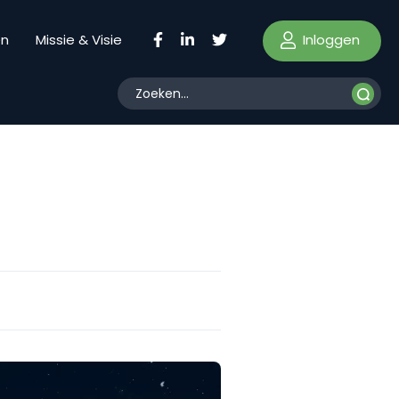
Inloggen
en
Missie & Visie