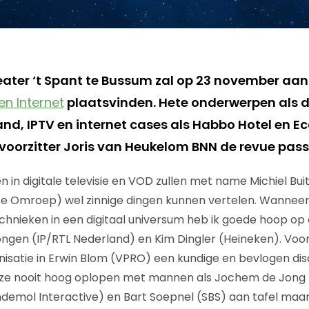
eater ‘t Spant te Bussum zal op 23 november aa
en Internet
plaatsvinden. Hete onderwerpen als di
, IPTV en internet cases als Habbo Hotel en Ec
voorzitter Joris van Heukelom BNN de revue pass
 in digitale televisie en VOD zullen met name Michiel Bui
eke Omroep) wel zinnige dingen kunnen vertelen. Wannee
hnieken in een digitaal universum heb ik goede hoop op d
ngen (IP/RTL Nederland) en Kim Dingler (Heineken). Voo
nisatie in Erwin Blom (VPRO) een kundige en bevlogen dis
eze nooit hoog oplopen met mannen als Jochem de Jong 
emol Interactive) en Bart Soepnel (SBS) aan tafel maar