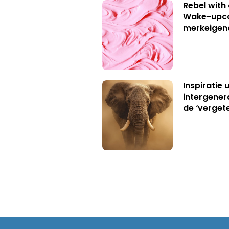
Rebel with
Wake-upca
merkeigen
Inspiratie 
intergener
de ‘verget