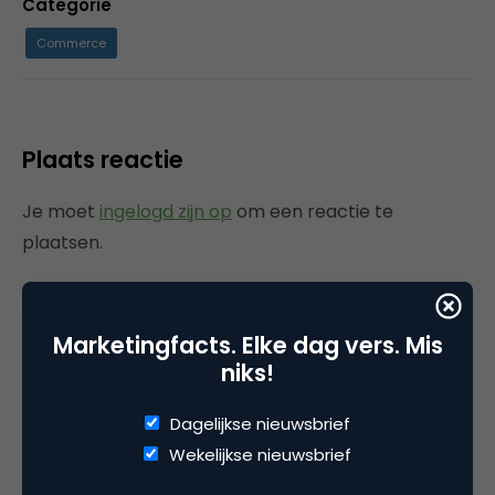
Categorie
Commerce
Plaats reactie
Je moet
ingelogd zijn op
om een reactie te
plaatsen.
Marketingfacts. Elke dag vers. Mis
Gerelateerde artikelen
niks!
Rebel with or without a cause?
Dagelijkse nieuwsbrief
Wake-upcall voor ontwerpers
Wekelijkse nieuwsbrief
en merkeigenaren