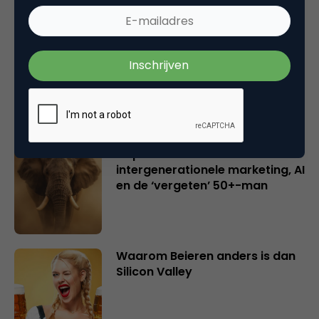
Creatieve sector als aanjager
van innovatie en ontsluiter en
verbinder van industrieën
belangrijker en urgenter dan
ooit
Inspiratie uit Londen:
intergenerationele marketing, AI
en de ‘vergeten’ 50+-man
Waarom Beieren anders is dan
Silicon Valley