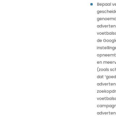
Bepaal v
gescheid
genoemd.
adverten
voetbals
de Googl
instelli
opneemt;
en meerv
(zoals sc
dat ‘goe
advertent
zoekopdr
voetbalsc
campagne-
adverten