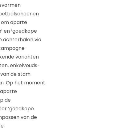
dsvormen
voetbalschoenen
n om aparte
’ en ‘goedkope
e achterhalen via
e campagne-
jkende varianten
ten, enkelvouds-
 van de stam
zijn. Op het moment
 aparte
op de
oor ‘goedkope
anpassen van de
re