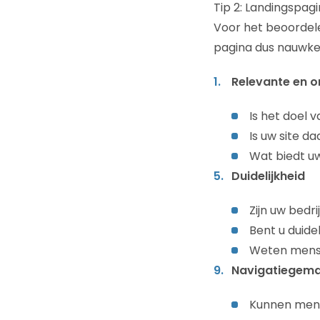
Tip 2: Landingspag
Voor het beoordele
pagina dus nauwke
Relevante en o
Is het doel v
Is uw site d
Wat biedt uw
Duidelijkheid
Zijn uw bedr
Bent u duide
Weten mense
Navigatiegem
Kunnen mens