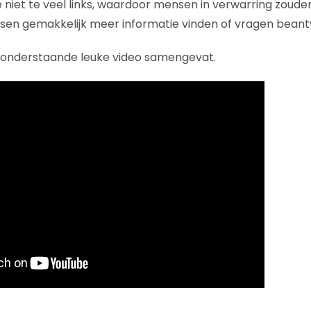
e niet te veel links, waardoor mensen in verwarring zou
en gemakkelijk meer informatie vinden of vragen bean
n onderstaande leuke video samengevat.