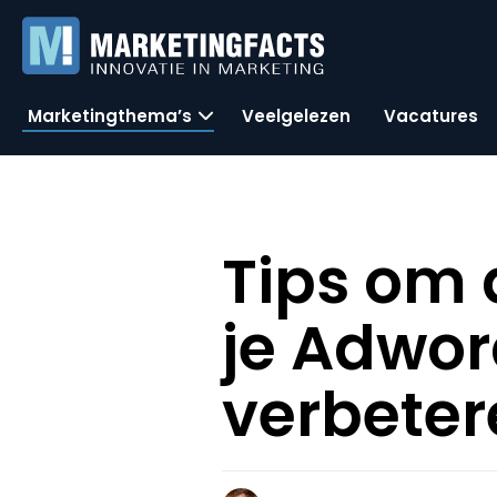
Marketingthema’s
Veelgelezen
Vacatures
Tips om 
je Adwo
verbeter