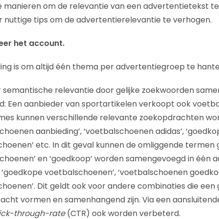
nde manieren om de relevantie van een advertentietekst t
 nuttige tips om de advertentierelevantie te verhogen.
eer het account.
ng is om altijd één thema per advertentiegroep te hante
r semantische relevantie door gelijke zoekwoorden same
: Een aanbieder van sportartikelen verkoopt ook voetba
mes kunnen verschillende relevante zoekopdrachten word
schoenen aanbieding’, ‘voetbalschoenen adidas’, ‘goedko
hoenen’ etc. In dit geval kunnen de omliggende termen 
schoenen’ en ‘goedkoop’ worden samengevoegd in één a
jv. ‘goedkope voetbalschoenen’, ‘voetbalschoenen goedko
hoenen’. Dit geldt ook voor andere combinaties die een g
acht vormen en samenhangend zijn. Via een aansluitend
ick-through-rate
(CTR) ook worden verbeterd.