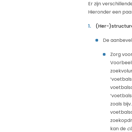
Er zijn verschille
Hieronder een paar
(Her-)structur
De aanbeveli
Zorg voo
Voorbeeld
zoekvolu
‘voetbal
voetbalsc
‘voetbal
zoals bi
voetbalsc
zoekopdr
kan de
cl