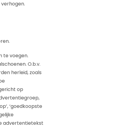
e verhogen.
ren.
n te voegen.
lschoenen. O.b.v.
en herleid, zoals
pe
gericht op
dvertentiegroep,
op’, ‘goedkoopste
elijke
e advertentietekst