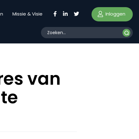
Inloggen
en
Missie & Visie
res van
te