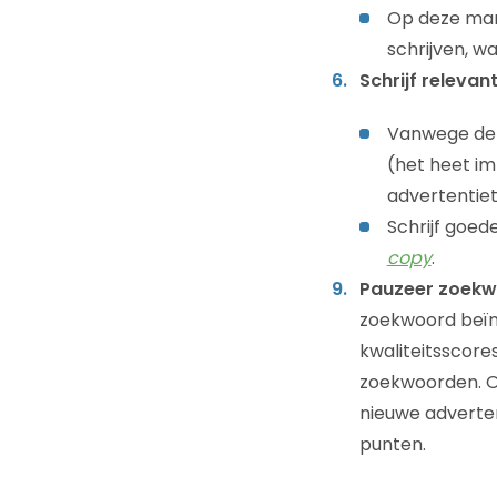
Op deze mani
schrijven, w
Schrijf relevan
Vanwege de 
(het heet im
advertentiet
Schrijf goed
copy
.
Pauzeer zoekwo
zoekwoord beïnv
kwaliteitsscore
zoekwoorden. O
nieuwe adverte
punten.