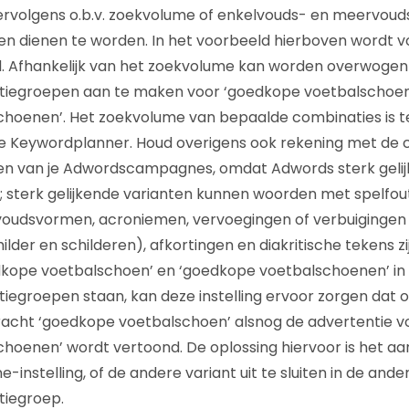
ervolgens o.b.v. zoekvolume of enkelvouds- en meervou
en dienen te worden. In het voorbeeld hierboven wordt 
 Afhankelijk van het zoekvolume kan worden overwoge
tiegroepen aan te maken voor ‘goedkope voetbalschoen
choenen’. Het zoekvolume van bepaalde combinaties is t
e Keywordplanner. Houd overigens ook rekening met d
ngen van je Adwordscampagnes, omdat Adwords sterk geli
 sterk gelijkende varianten kunnen woorden met spelfou
oudsvormen, acroniemen, vervoegingen of verbuigingen
hilder en schilderen), afkortingen en diakritische tekens 
dkope voetbalschoen’ en ‘goedkope voetbalschoenen’ in
iegroepen staan, kan deze instelling ervoor zorgen dat 
acht ‘goedkope voetbalschoen’ alsnog de advertentie v
hoenen’ wordt vertoond. De oplossing hiervoor is het a
instelling, of de andere variant uit te sluiten in de ande
tiegroep.