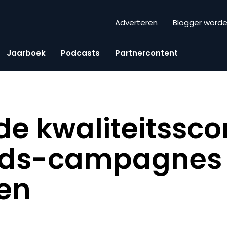
Adverteren
Blogger word
Jaarboek
Podcasts
Partnercontent
de kwaliteitssco
rds-campagnes 
en