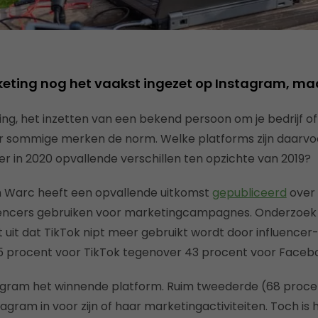
eting nog het vaakst ingezet op Instagram, maa
ng, het inzetten van een bekend persoon om je bedrijf of
oor sommige merken de norm. Welke platforms zijn daarv
er in 2020 opvallende verschillen ten opzichte van 2019?
 Warc heeft een opvallende uitkomst
gepubliceerd
over 
luencers gebruiken voor marketingcampagnes. Onderzoek 
t uit dat TikTok nipt meer gebruikt wordt door influence
45 procent voor TikTok tegenover 43 procent voor Faceb
tagram het winnende platform. Ruim tweederde (68 proce
tagram in voor zijn of haar marketingactiviteiten. Toch is