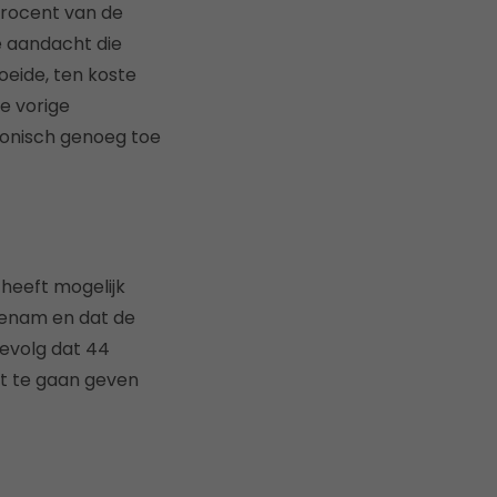
procent van de
e aandacht die
eide, ten koste
e vorige
ronisch genoeg toe
 heeft mogelijk
oenam en dat de
evolg dat 44
it te gaan geven