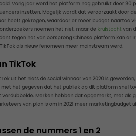
ald. Vorig jaar werd het platform nog gebruikt door 80 
luencers inzetten. Mogelijk wordt dat veroorzaakt door d
aar heeft gekregen, waardoor er meer budget naartoe vlo
 onderzoekers noemen het niet, maar de
kruistocht
van d
dent tegen het van oorsprong Chinese platform kan er i
 TikTok als nieuw fenomeen meer mainstream werd.
an TikTok
Tok uit het niets de social winnaar van 2020 is geworden,
et het gegeven dat het publiek op dit platform snel t
it verdubbelde. Merken hebben dat opgemerkt, met als g
rketeers van plan is om in 2021 meer marketingbudget u
 tussen de nummers 1 en 2