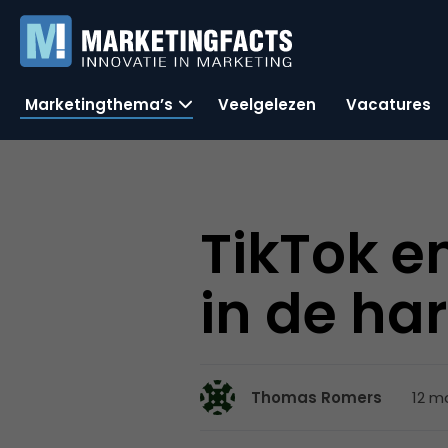
Marketingthema’s
Veelgelezen
Vacatures
TikTok e
in de ha
12 ma
Thomas Romers