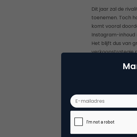
Dit jaar zal de ri
toenemen. Toch hoe
komt vooral doorda
Instagram-inhoud me
Het blijft dus van
verkoopstrategie p
Mar
Deel dit artikel
Thom
Redac