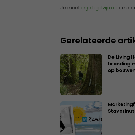
Je moet
ingelogd zijn op
om een
Gerelateerde arti
De Living 
branding me
op bouwe
Marketingf
Stavorinus