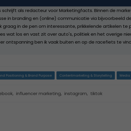
chrijft als redacteur voor Marketingfacts. Binnen de marketi
sse in branding en (online) communicatie via bijvoorbeeld de
k graag in de pen om interessante, prikkelende artikelen te p
lles wat los en vast zit over auto's, politiek en het overige ni
er ontspanning ben ik vaak buiten en op de racefiets te vin
and Positioning & Brand Purpose
Contentmarketing & Storytelling
Media
ebook
,
influencer marketing
,
instagram
,
tiktok