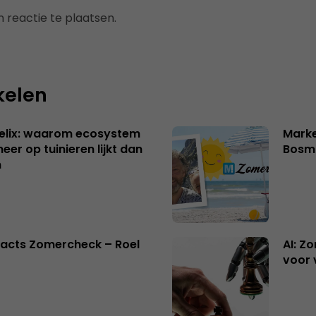
 reactie te plaatsen.
kelen
Helix: waarom ecosystem
Marke
er op tuinieren lijkt dan
Bosm
n
acts Zomercheck – Roel
AI: Z
voor 