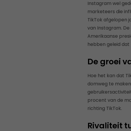
Instagram wel geda
marketeers die inf
TikTok afgelopen j
van Instagram. De
Amerikaanse presi
hebben geleid dat
De groei v
Hoe het kan dat Tik
domweg te maken m
gebruikersactivite
procent van de ma
richting TikTok.
Rivaliteit