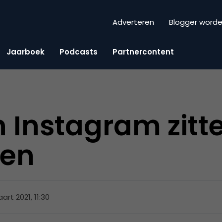
Adverteren
Blogger word
Jaarboek
Podcasts
Partnercontent
n Instagram zitt
ren
art 2021, 11:30