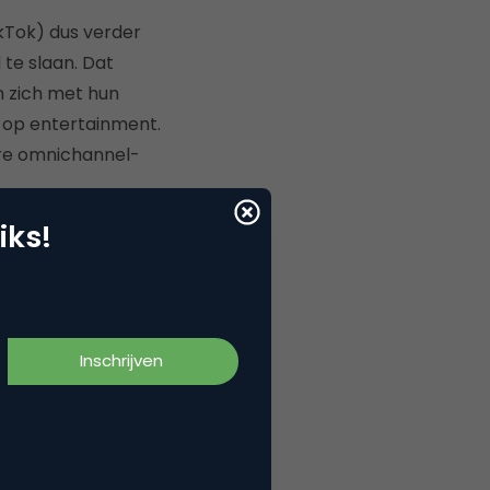
ikTok) dus verder
 te slaan. Dat
n zich met hun
s op entertainment.
dere omnichannel-
iks!