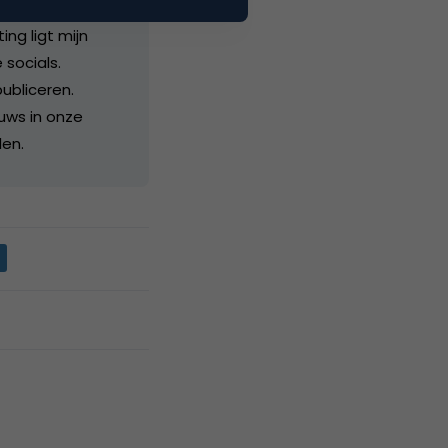
ng ligt mijn
 socials.
ubliceren.
euws in onze
den.