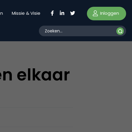
Inloggen
en
Missie & Visie
en elkaar