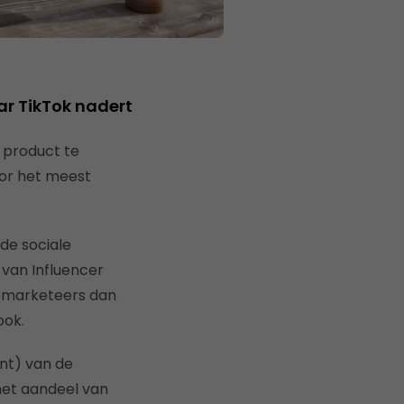
r TikTok nadert
 product te
oor het meest
de sociale
van Influencer
r-marketeers dan
ook.
nt) van de
 het aandeel van