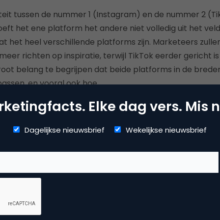
valiteit tussen de nummer 1 (Instagram) en de nummer 2 (T
ft het ene platform het andere niet volledig uit het veld
t het heel verschillende platforms zijn. Marketeers zulle
er richten op inspiratie, terwijl TikTok eerder gericht i
 groot belang te begrijpen dat beide platforms in de bre
assen, en vooral ook hoe.
ketingfacts. Elke dag vers. Mis n
Dagelijkse nieuwsbrief
Wekelijkse nieuwsbrief
Kopieer link
as Romers
teur bij
Marketingfacts