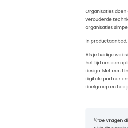
Organisaties doen 
verouderde technie
organisaties simp
In productaanbod, 
Als je huidige webs
het tijd om een op
design. Met een fl
digitale partner o
doelgroep en hoe j
💡
De vragen die