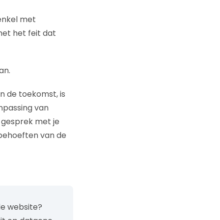
 enkel met
t het feit dat
an.
in de toekomst, is
anpassing van
d gesprek met je
ebehoeften van de
de website?