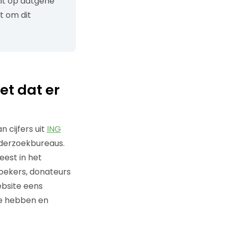
uit op datgene
t om dit
et dat er
 cijfers uit
ING
onderzoekbureaus.
eest in het
oekers, donateurs
ebsite eens
ie hebben en