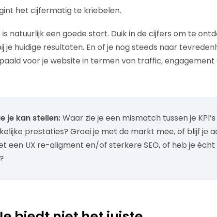
nt het cijfermatig te kriebelen.
is natuurlijk een goede start. Duik in de cijfers om te ontd
bij je huidige resultaten. En of je nog steeds naar tevrede
bepaald voor je website in termen van traffic, engagement
 je kan stellen:
Waar zie je een mismatch tussen je KPI’s u
lijke prestaties? Groei je met de markt mee, of blijf je a
et een UX re-aligment en/of sterkere SEO, of heb je écht
?
Je biedt niet het juiste