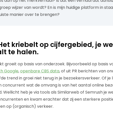
oos aan op het merkverhaal? Is dat een verhaal dat aansl
roep wijzer van wordt? En is mijn huidige platform in staa
juiste manier over te brengen?
Het kriebelt op cijfergebied, je we
lt te halen.
t groeit op basis van onderzoek. Bijvoorbeeld op basis van
th Google
,
openbare CBS data
, of uit PR berichten van 
de trend in groei niet terug in je bezoekersverkeer. Of je l
n concurrent wat de omvang is van het aantal online bez
 Wellicht heb je via tools als Similarweb of Semrush je w
ncurrenten en kwam erachter dat zij een sterkere posit
en op (organisch) verkeer.