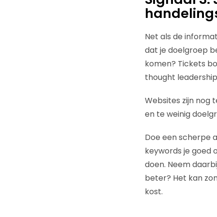
handelings
Net als de informat
dat je doelgroep b
komen? Tickets boe
thought leadershi
Websites zijn nog t
en te weinig doelg
Doe een scherpe ana
keywords je goed op
doen. Neem daarbij
beter? Het kan zom
kost.