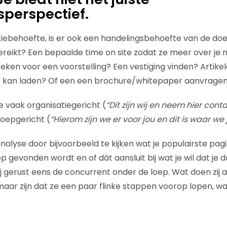
perspectief.
iebehoefte, is er ook een handelingsbehoefte van de doelg
ereikt? Een bepaalde time on site zodat ze meer over je
ken voor een voorstelling? Een vestiging vinden? Artikele
p kan laden? Of een een brochure/whitepaper aanvrage
e vaak organisatiegericht (
“Dit zijn wij en neem hier cont
roepgericht (
“
Hierom zijn we er voor jou en dit is waar we
lyse door bijvoorbeeld te kijken wat je populairste pagin
 gevonden wordt en of dát aansluit bij wat je wil dat je 
 gerust eens de concurrent onder de loep. Wat doen zij a
aar zijn dat ze een paar flinke stappen voorop lopen, wa