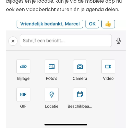
bijlages en je locatie, kun je via de mobiele app nu
ook een videobericht sturen én je agenda delen.