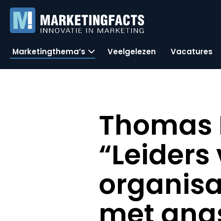
Marketingthema’s
Veelgelezen
Vacatures
Thomas B
“Leiders
organis
met ang