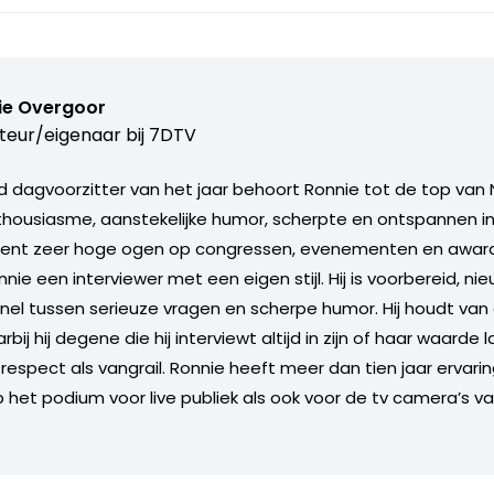
ie Overgoor
teur/eigenaar bij
7DTV
 dagvoorzitter van het jaar behoort Ronnie tot de top van 
nthousiasme, aanstekelijke humor, scherpte en ontspannen in
ent zeer hoge ogen op congressen, evenementen en award u
nie een interviewer met een eigen stijl. Hij is voorbereid, ni
nel tussen serieuze vragen en scherpe humor. Hij houdt va
ij hij degene die hij interviewt altijd in zijn of haar waarde l
respect als vangrail. Ronnie heeft meer dan tien jaar ervarin
p het podium voor live publiek als ook voor de tv camera’s v