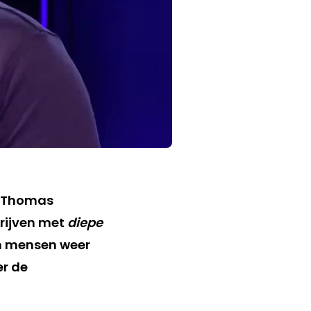
? Thomas
drijven met
diepe
n mensen weer
er de