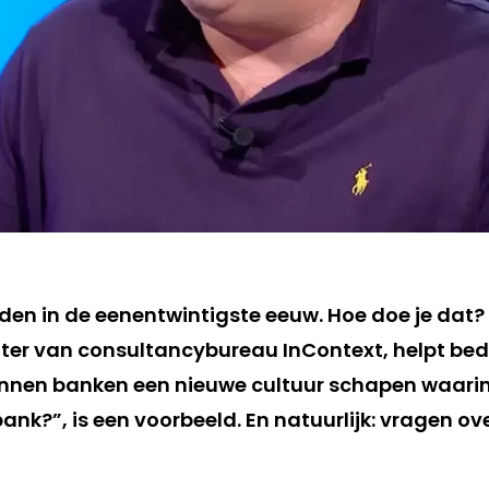
iden in de eenentwintigste eeuw. Hoe doe je dat
hter van consultancybureau InContext, helpt be
unnen banken een nieuwe cultuur schapen waari
 bank?”, is een voorbeeld. En natuurlijk: vragen ov