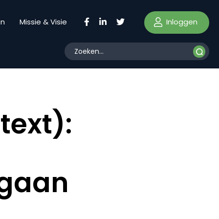
Inloggen
en
Missie & Visie
ext):
mgaan