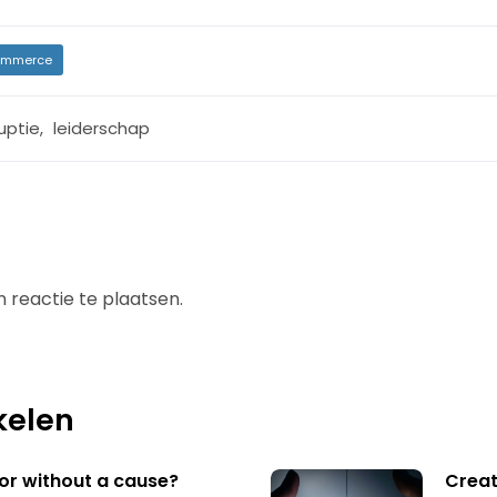
mmerce
uptie
,
leiderschap
 reactie te plaatsen.
kelen
 or without a cause?
Creat