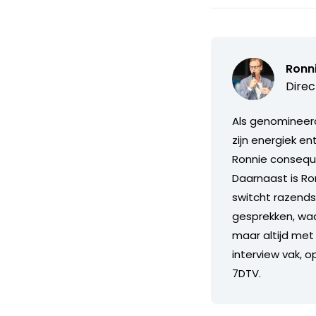
Ronn
Direc
Als genomineerd
zijn energiek e
Ronnie consequ
Daarnaast is Ron
switcht razends
gesprekken, waarb
maar altijd met 
interview vak, o
7DTV.