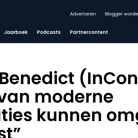
Adverteren
Blogger word
Jaarboek
Podcasts
Partnercontent
enedict (InCont
 van moderne
aties kunnen o
st”