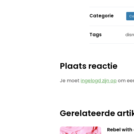
Categorie
Co
Tags
disr
Plaats reactie
Je moet
ingelogd zijn op
om een
Gerelateerde arti
Rebel with