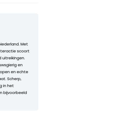
Nederland. Met
teractie scoort
itreikingen.
euwsgierig en
n open en echte
aat. Scherp,
g in het
an bijvoorbeeld