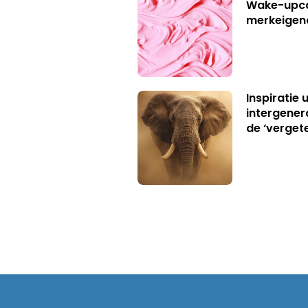
Wake-upca
merkeigen
Inspiratie 
intergener
de ‘verget