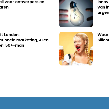
ll voor ontwerpers en
innov
aren
van i
urgen
uit Londen:
Waaro
ationele marketing, AI en
Silico
en’ 50+-man