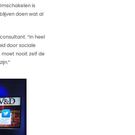
“Omschakelen is
 blijven doen wat al
onsultant. “In heel
id door sociale
r moet nooit zelf de
ijn.”