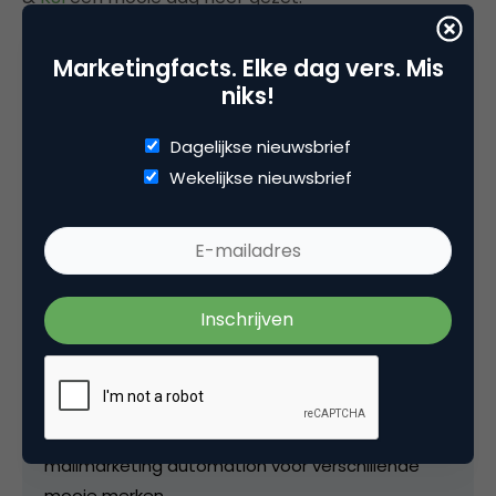
Marketingfacts. Elke dag vers. Mis
niks!
Deel dit artikel
Dagelijkse nieuwsbrief
Kopieer link
Wekelijkse nieuwsbrief
Rianne Bartels
Marketing Automation bij
100Procent
Rianne is marketing automation specialist voor
100Procent. Met een team van professionals
houden wij ons bezig met alles rond e-
mailmarketing automation voor verschillende
mooie merken.