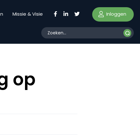
Inloggen
en
Missie & Visie
ng op