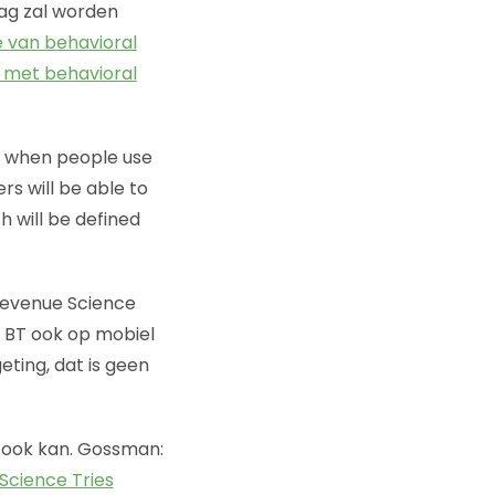
rag zal worden
 van behavioral
l met behavioral
ed when people use
rs will be able to
 will be defined
t Revenue Science
m BT ook op mobiel
eting, dat is geen
 ook kan. Gossman:
Science Tries