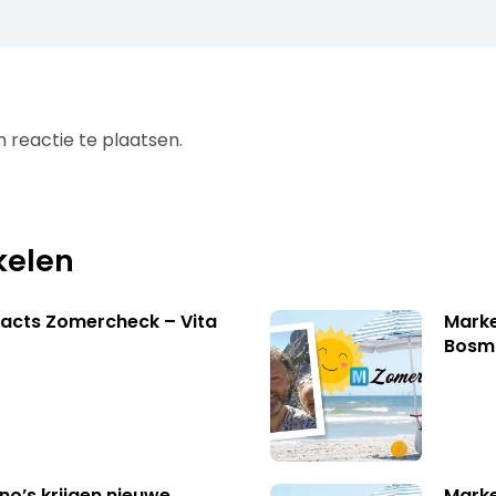
 reactie te plaatsen.
kelen
acts Zomercheck – Vita
Marke
Bosm
no’s krijgen nieuwe
Marke