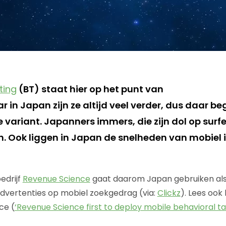
ting
(BT) staat hier op het punt van
 in Japan zijn ze altijd veel verder, dus daar be
 variant. Japanners immers, die zijn dol op surf
n. Ook liggen in Japan de snelheden van mobiel i
edrijf
Revenue Science
gaat daarom Japan gebruiken als
dvertenties op mobiel zoekgedrag (via:
Clickz
). Lees ook
ce (
‘Revenue Science first to deploy mobile behavioral ta