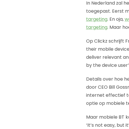
In Nederland zal h
toegepast. Eerst 
targeting
. En oja,
wa
targeting
. Maar ho
Op Clickz schrijft 
their mobile devic
deliver relevant a
by the device user’s
Details over hoe he
door CEO Bill Goss
internet effectief 
optie op mobiele t
Maar mobiele BT ka
‘It’s not easy, but 