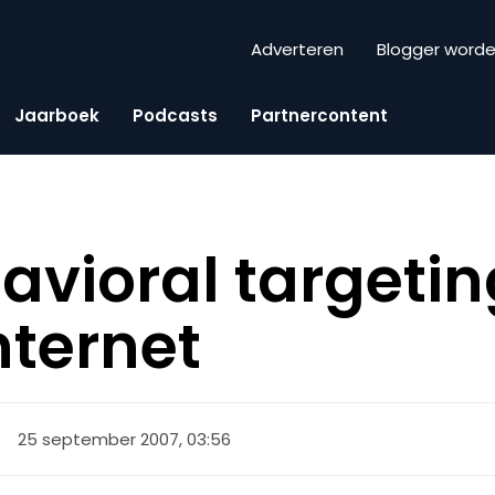
Adverteren
Blogger word
Jaarboek
Podcasts
Partnercontent
havioral targeti
nternet
25 september 2007, 03:56