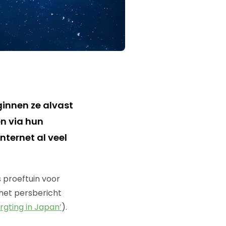
ginnen ze alvast
en via hun
nternet al veel
 proeftuin voor
 het persbericht
rgting in Japan’
).