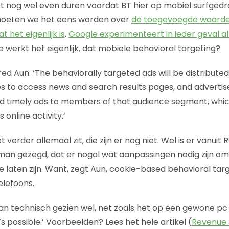
et nog wel even duren voordat BT hier op mobiel surfged
moeten we het eens worden over
de toegevoegde waarde
t het eigenlijk is
.
Google experimenteert in ieder geval a
e werkt het eigenlijk, dat mobiele behavioral targeting?
Fred Aun: ‘The behaviorally targeted ads will be distribut
es to access news and search results pages, and advertise
nd timely ads to members of that audience segment, which
 online activity.’
t verder allemaal zit, die zijn er nog niet. Wel is er vanui
man gezegd, dat er nogal wat aanpassingen nodig zijn o
te laten zijn. Want, zegt Aun, cookie-based behavioral targ
elefoons.
n technisch gezien wel, net zoals het op een gewone pc
it’s possible.’ Voorbeelden? Lees het hele artikel (
Revenue 