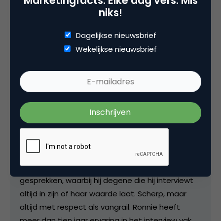
Marketingfacts. Elke dag vers. Mis
Ronnie Overgoor
niks!
Directeur/eigenaar bij
7DTV
Dagelijkse nieuwsbrief
Als genomineerd dagvoorzitter van het jaar
Wekelijkse nieuwsbrief
behoort Ronnie tot de top van Nederland. Met
zijn energiek enthousiasme, aanstekelijke humor,
scherpte en ontspannen interactie scoort
Ronnie consequent zeer hoge ogen op
congressen, evenementen en award uitreikingen.
Daarnaast is Ronnie een interviewer met een
eigen stijl. Hij is voorbereid, nieuwsgierig en
switcht razendsnel tussen serieuze vragen en
scherpe humor. Hij houdt van open en echte
gesprekken, waarbij hij degene die hij interviewt
altijd in zijn of haar waarde laat. Scherp, maar
altijd met respect als vangrail. Ronnie heeft
meer dan tien jaar ervaring in het interview vak,