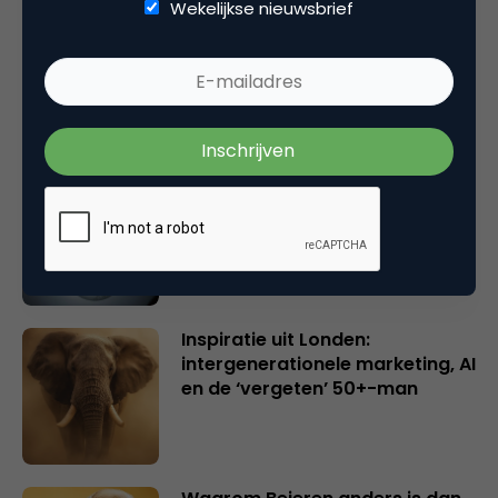
Wekelijkse nieuwsbrief
Rebel with or without a cause?
Wake-upcall voor ontwerpers
en merkeigenaren
Creatieve sector als aanjager
van innovatie en ontsluiter en
verbinder van industrieën
belangrijker en urgenter dan
ooit
Inspiratie uit Londen:
intergenerationele marketing, AI
en de ‘vergeten’ 50+-man