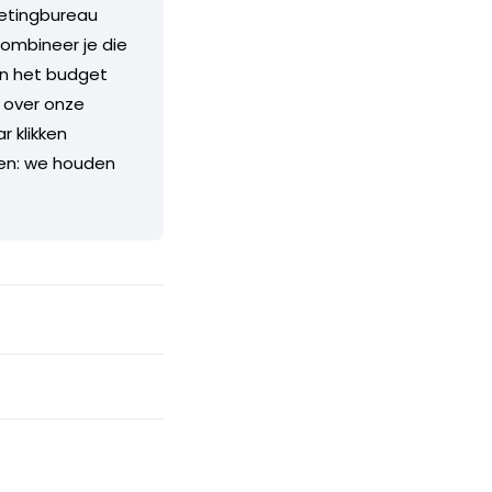
rketingbureau
ombineer je die
 en het budget
r over onze
r klikken
ten: we houden