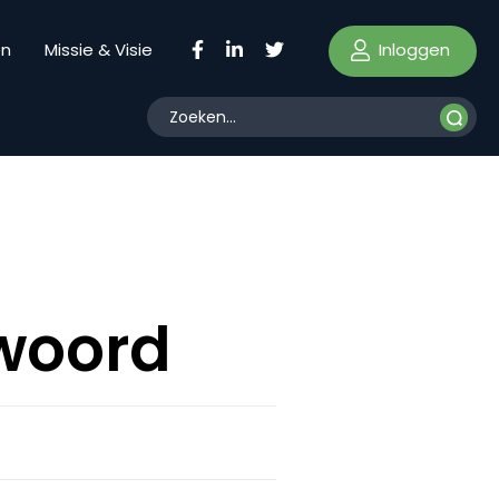
Inloggen
en
Missie & Visie
kwoord