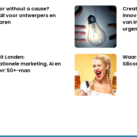
 or without a cause?
Creat
ll voor ontwerpers en
innov
aren
van i
urgen
uit Londen:
Waaro
ationele marketing, AI en
Silico
en’ 50+-man