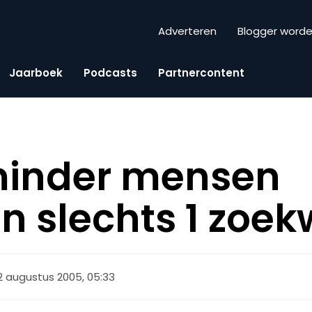
Adverteren
Blogger word
Jaarboek
Podcasts
Partnercontent
minder mensen
n slechts 1 zoe
2 augustus 2005, 05:33