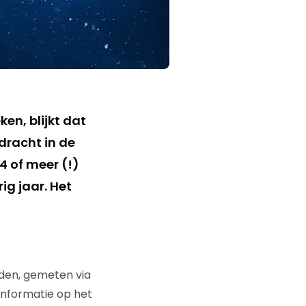
en, blijkt dat
dracht in de
4 of meer (!)
ig jaar. Het
den, gemeten via
informatie op het