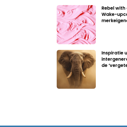
Rebel with
Wake-upca
merkeigen
Inspiratie 
intergener
de ‘verget