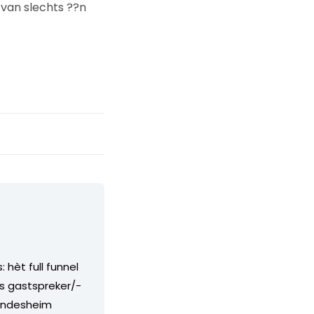
 van slechts ??n
 hèt full funnel
ls gastspreker/-
Windesheim