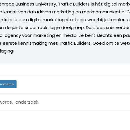
nrode Business University. Traffic Builders is hét digital ma
de kracht van datadriven marketing en merkcommunicatie. C
 krijg je een digital marketing strategie waarbij je kanalen
n de juiste snaar raakt bij je doelgroep. Dus, lees snel verde
tal agency voor marketing en media. Je bent slechts een paa
je eerste kennismaking met Traffic Builders. Goed om te we
daging!
mmerce
words
,
onderzoek