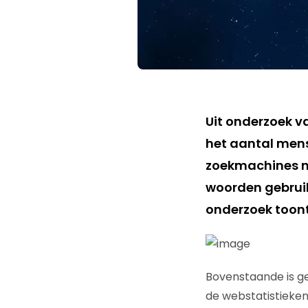
Uit onderzoek v
het aantal mens
zoekmachines no
woorden gebruik
onderzoek toont
Bovenstaande is g
de webstatistieke