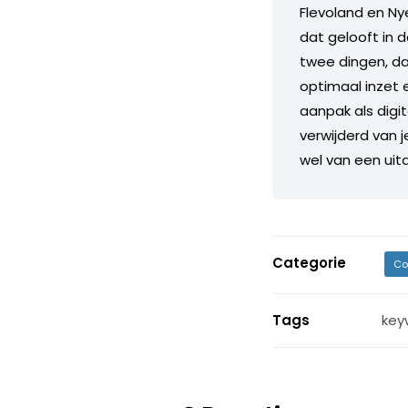
Flevoland en Nye
dat gelooft in 
twee dingen, dan
optimaal inzet e
aanpak als digi
verwijderd van 
wel van een uit
Categorie
Co
Tags
key