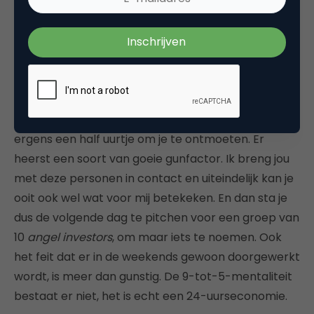
De voordelen en nadelen
Het grootste pluspunt is toch echt de
bedrevenheid en de openheid van de Amerikanen.
Geen “afspraak, ja prima kan je over 12 weken?”,
nee, iedereen wil je verhaal horen en heeft wel
ergens een half uurtje om je te ontmoeten. Er
heerst een soort van goeie gunfactor. Ik breng jou
met deze personen in contact en uiteindelijk kan je
ooit ook wel wat voor mij betekeken. En dan sta je
dus de volgende dag te pitchen voor een groep van
10
angel investors
, om maar iets te noemen. Ook
het feit dat er in de weekends gewoon doorgewerkt
wordt, is meer dan gunstig. De 9-tot-5-mentaliteit
bestaat er niet, het is echt een 24-uurseconomie.