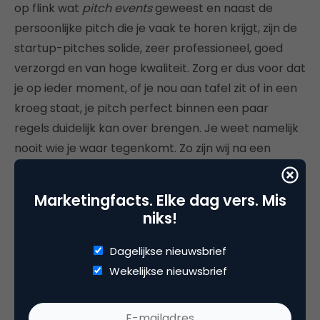
op flink wat
pitch events
geweest en naast de
persoonlijke pitch die je vaak te horen krijgt, zijn de
startup-pitches solide, zeer professioneel, goed
verzorgd en van hoge kwaliteit. Zorg er dus voor dat
je op ieder moment, of je nou aan tafel zit of in een
kroeg staat, je pitch perfect binnen een paar
regels duidelijk kan over brengen. Je weet namelijk
nooit wie je waar tegenkomt. Zo zijn wij na een
avondje borrelen de volgende dag bij
Andreessen
Horowitz
aan tafel beland, het venture capital-
Marketingfacts. Elke dag vers. Mis
bedrijf van Marc Andreessen en Ben Horowitz,
niks!
bekend van deelnemingen in o.a. Skype, Facebook,
Groupon, Twitter, Zynga, Airbnb, Lytro, Jawbone en
Dagelijkse nieuwsbrief
Foursquare. OK, ons gesprek was oriënterend, dat
Wekelijkse nieuwsbrief
wel, maar het is toch wel goed om daar nu een
ingang te hebben.