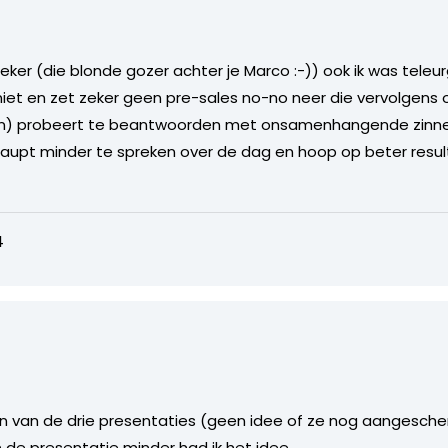
ker (die blonde gozer achter je Marco :-)) ook ik was teleur
niet en zet zeker geen pre-sales no-no neer die vervolgens o
gen) probeert te beantwoorden met onsamenhangende zinn
haupt minder te spreken over de dag en hoop op beter result
4
én van de drie presentaties (geen idee of ze nog aangescherpt 
 de presentatie minder had ik het idee.