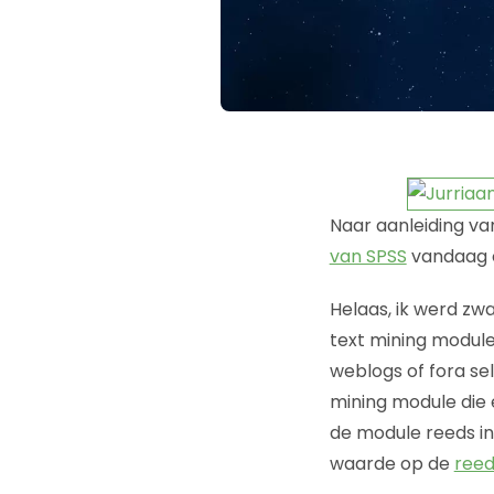
Naar aanleiding v
van SPSS
vandaag 
Helaas, ik werd zw
text mining module
weblogs of fora se
mining module die e
de module reeds i
waarde op de
reed