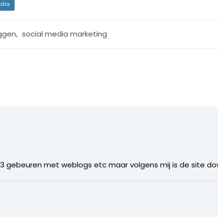
dia
ggen
,
social media marketing
ng3 gebeuren met weblogs etc maar volgens mij is de site d
7