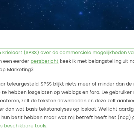
an een eerder
persbericht
keek ik met belangstelling uit 
op Marketing3.
aar teleurgesteld. SPSS blijkt niets meer of minder dan d
 te hebben losgelaten op weblogs en fora. De gebruiker m
lecteren, zelf de teksten downloaden en deze zelf aanbie
r dan wat basis tekstanalyses op loslaat. Wellicht aardig
n hun bezit hebben maar wat mij betreft heeft het (nog
s beschikbare tools
.