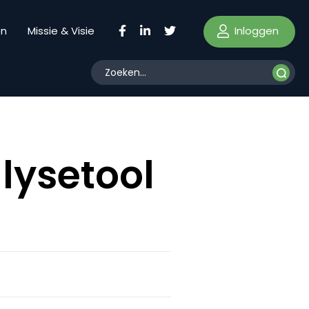
Inloggen
en
Missie & Visie
alysetool