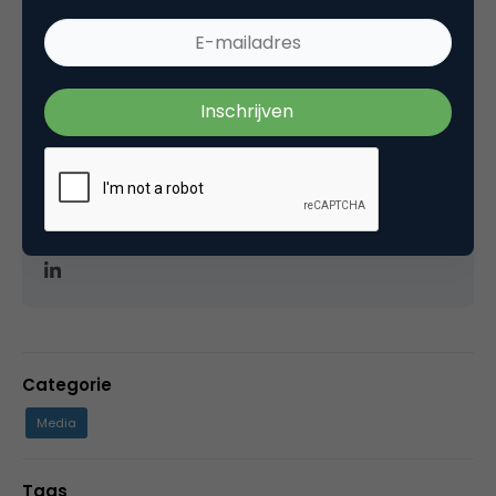
Eigenaar van Ik Hou Van Marketing. Ik Hou Van
Marketing is dé nieuwsbrief en community voor
marketing en communicatie professionals die
willen groeien in hun vakgebied. +20 Jaar actief in
online marketing. Gewerkt voor o.a. Univé, VGZ,
ABN AMRO, ING, VodafoneZiggo, OHRA, 538,
Eneco, wehkamp en P&G.
Categorie
Media
Tags