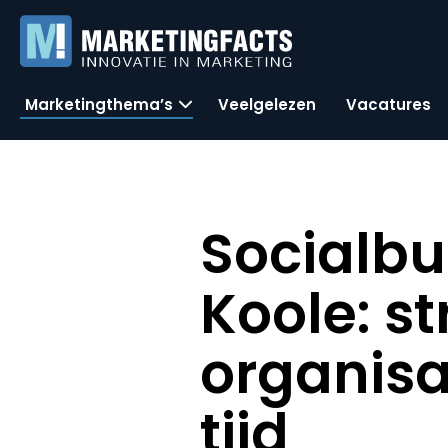
Marketingthema’s
Veelgelezen
Vacatures
Socialb
Koole: s
organisa
tijd