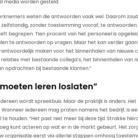
ial media worden gesteld.
erknemers weten die antwoorden vaak wel. Daarom zouden 
zelfstandig, zonder toestemming vooraf, te antwoorden. 
ft begrepen. Tien procent van het personeel is opgeleid
len te antwoorden op vragen. Maar het kan verder gaan 
rantwoordelijk maken voor het binnenhalen van nieuwe co
relaties met bestaande collega’s, het binnenhalen van n
n opdrachten bij bestaande klanten.”
 moeten leren loslaten”
iedereen wordt spreekbuis. Maar de praktijk is anders. He
 Wanneer iedereen mag praten namens het bedrijf, is ee
ol te houden. “Het past niet meer bij deze tijd. Strakke hië
enoeg kunt acteren op wat er in de markt gebeurt. Het zor
w organisatie eerst via allerlei stappen omhoog toest