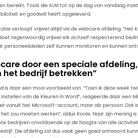
 bereikt. Tools die KLM tot op de dag van vandaag inzet
ubliciteit en goodwill heeft opgeleverd.
ie verloopt vrijwel altijd via de webcare afdeling. “Het 
oet tegenwoordig vrijwel elk zichzelf respecterend bedri
dat personeelsleden zelf kunnen monitoren en kunnen an
are door een speciale afdeling
n het bedrijf betrekken”
d is daar een mooi voorbeeld van. “Toen ik deze week twi
 instellen van de kleuren in Word”, reageerde daar een M
t vanuit het Microsoft-account, maar als persoon. Dat i
het zou moeten werken”, aldus Koole. Naar zijn mening i
rote bedrijven onvoldoende op de hoogte van alle activite
edrijf. Die afdeling zal dus vaak geen goed antwoord ku