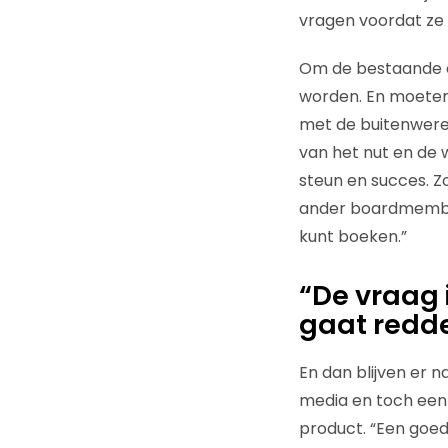
vragen voordat ze 
Om de bestaande c
worden. En moeten
met de buitenwerel
van het nut en de 
steun en succes. Zo
ander boardmember 
kunt boeken.”
“De vraag 
gaat redd
En dan blijven er n
media en toch een 
product. “Een goed 