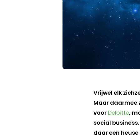
Vrijwel elk zich
Maar daarmee zij
voor
Deloitte
, m
social business.
daar een heuse 