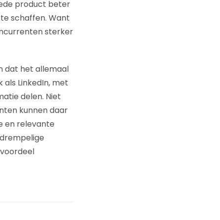
ede product beter
 te schaffen. Want
ncurrenten sterker
En dat het allemaal
k als LinkedIn, met
matie delen. Niet
anten kunnen daar
e en relevante
agdrempelige
 voordeel