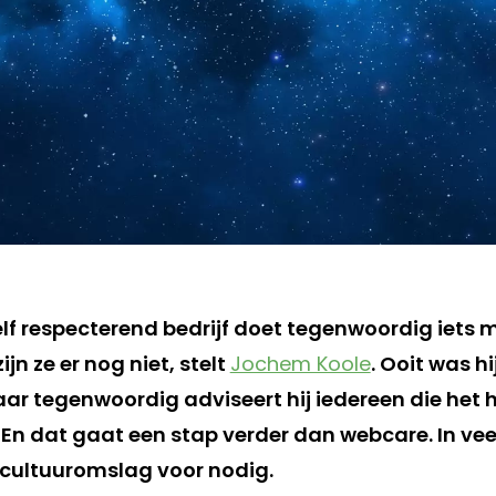
zelf respecterend bedrijf doet tegenwoordig iets
n ze er nog niet, stelt
Jochem Koole
. Ooit was h
aar tegenwoordig adviseert hij iedereen die het h
 En dat gaat een stap verder dan webcare. In veel
cultuuromslag voor nodig.