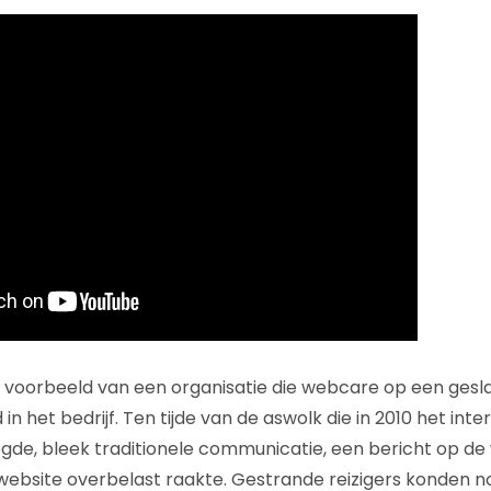
i voorbeeld van een organisatie die webcare op een ges
in het bedrijf. Ten tijde van de aswolk die in 2010 het inte
egde, bleek traditionele communicatie, een bericht op de 
bsite overbelast raakte. Gestrande reizigers konden no