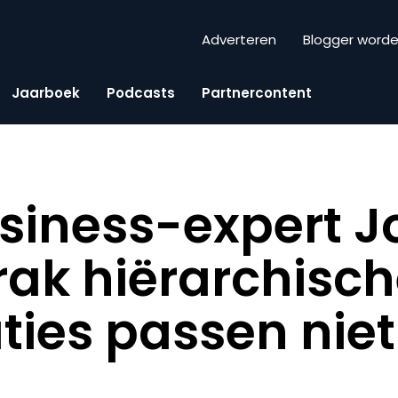
Adverteren
Blogger word
Jaarboek
Podcasts
Partnercontent
usiness-expert 
trak hiërarchisc
ties passen niet