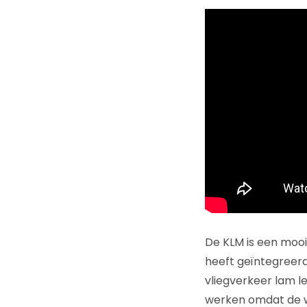
De KLM is een moo
heeft geïntegreerd 
vliegverkeer lam l
werken omdat de we