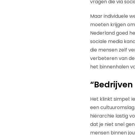
vragen die via soc
Maar individuele w
moeten krijgen om 
Nederland goed hee
sociale media kana
die mensen zelf ve
verbeteren van de 
het binnenhalen va
“Bedrijven
Het klinkt simpel: 
een cultuuromslag.
hiërarchie lastig v
dat je niet snel g
mensen binnen jou