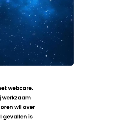
 met webcare.
ij werkzaam
oren wil over
 gevallen is