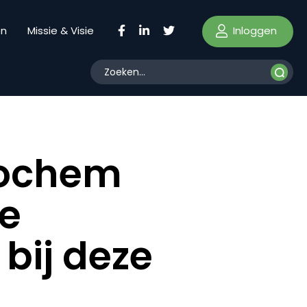
Inloggen
en
Missie & Visie
Jochem
he
 bij deze