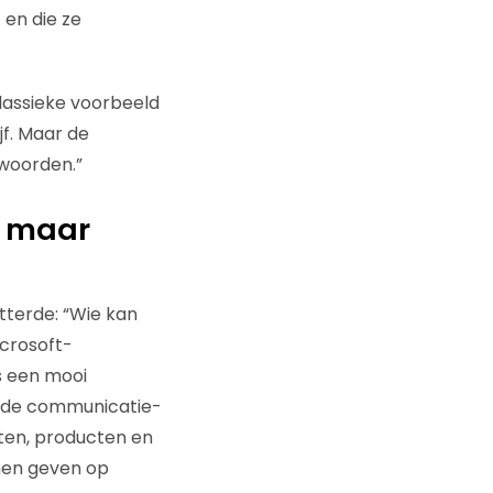
 en die ze
klassieke voorbeeld
jf. Maar de
twoorden.”
, maar
tterde: “Wie kan
icrosoft-
s een mooi
s de communicatie-
iten, producten en
nnen geven op