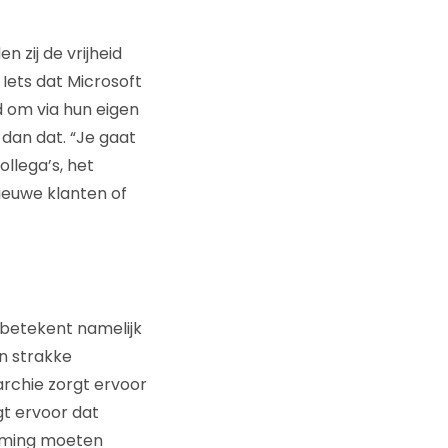
zij de vrijheid
Iets dat Microsoft
 om via hun eigen
dan dat. “Je gaat
llega’s, het
ieuwe klanten of
t betekent namelijk
n strakke
rarchie zorgt ervoor
gt ervoor dat
emming moeten