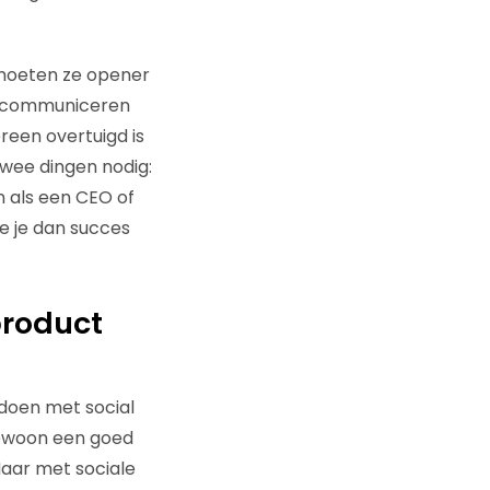
 moeten ze opener
ze communiceren
reen overtuigd is
twee dingen nodig:
jn als een CEO of
e je dan succes
product
 doen met social
ewoon een goed
Maar met sociale