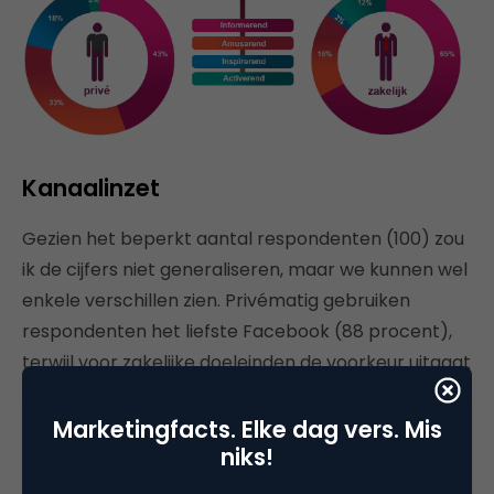
Kanaalinzet
Gezien het beperkt aantal respondenten (100) zou
ik de cijfers niet generaliseren, maar we kunnen wel
enkele verschillen zien. Privématig gebruiken
respondenten het liefste Facebook (88 procent),
terwijl voor zakelijke doeleinden de voorkeur uitgaat
naar Twitter (94 procent), gevolgd door LinkedIn
(86 procent), Facebook (81 procent) en Google+
Marketingfacts. Elke dag vers. Mis
niks!
(54 procent). De relatief nieuwere kanalen als
Pinterest en Instagram worden door een derde van