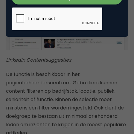
LinkedIn Contentsuggesties
De functie is beschikbaar in het
paginabeheerderscentrum. Gebruikers kunnen
content filteren op bedrijfstak, locatie, publiek,
senioriteit of functie. Binnen de selectie moet
minstens één filter worden ingesteld. Ook dient de
doelgroep te bestaan uit minimaal driehonderd
leden om inzichten te krijgen in de meest populaire
artikelen.