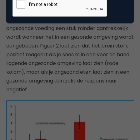
Zo lijkt het op bewust niveau een duivels dilemma.
Kijk je echter een laag dieper dan zie je dat
ongezonde voeding een stuk minder aantrekkelijk
wordt wanneer het in een gezonde omgeving wordt
aangeboden. Figuur 2 laat zien dat het brein sterk
positief reageert als je snacks in een voor de hand
liggende ongezonde omgeving laat zien (rode
kolom), maar als je ongezond eten laat zien in een
gezonde omgeving dan zakt de respons naar
negatief.