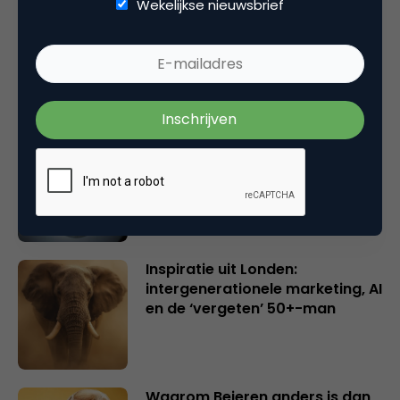
Wekelijkse nieuwsbrief
Rebel with or without a cause?
Wake-upcall voor ontwerpers
en merkeigenaren
Creatieve sector als aanjager
van innovatie en ontsluiter en
verbinder van industrieën
belangrijker en urgenter dan
ooit
Inspiratie uit Londen:
intergenerationele marketing, AI
en de ‘vergeten’ 50+-man
Waarom Beieren anders is dan