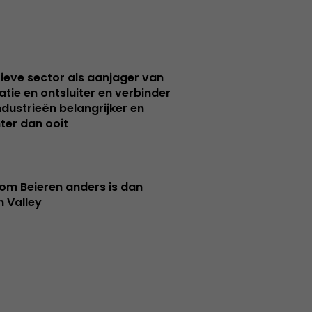
ieve sector als aanjager van
atie en ontsluiter en verbinder
ndustrieën belangrijker en
ter dan ooit
m Beieren anders is dan
n Valley