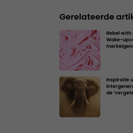
Gerelateerde arti
Rebel with
Wake-upca
merkeigen
Inspiratie 
intergener
de ‘verget