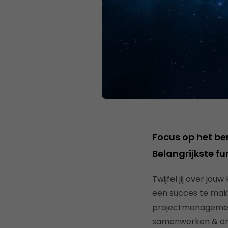
Focus op het ber
Belangrijkste f
Twijfel jij over jo
een succes te mak
projectmanagement
samenwerken & org