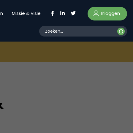
Inloggen
en
Missie & Visie
&