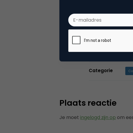
Teamleader CRM:
time and at any
and easily plan
here to help!
Categorie
Co
Plaats reactie
Je moet
ingelogd zijn op
om een