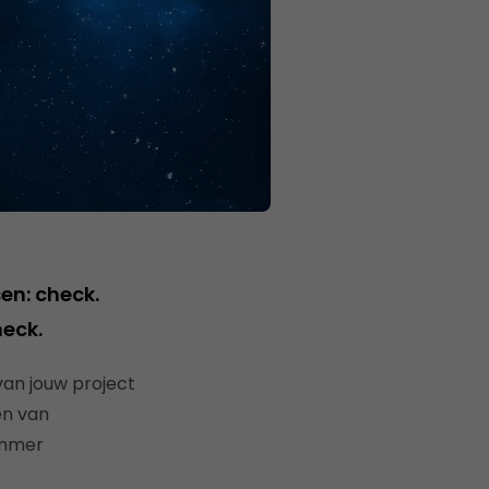
en: check.
heck.
van jouw project
en van
immer