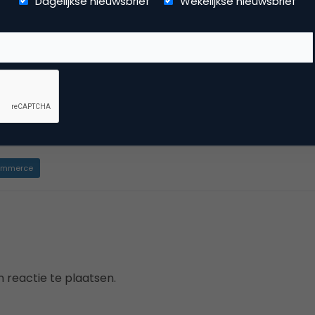
Dagelijkse nieuwsbrief
Wekelijkse nieuwsbrief
 one overview for all your customer data. Easy to use, acce
 place. Our tool allows you to online manage your customers
 projects to help you speed up your administration. Have a 
mmerce
 reactie te plaatsen.