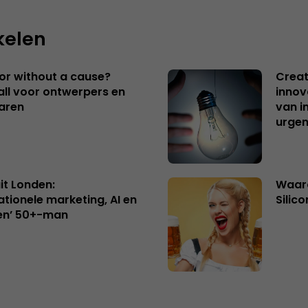
kelen
 or without a cause?
Creat
ll voor ontwerpers en
innov
aren
van i
urgen
uit Londen:
Waaro
ationele marketing, AI en
Silico
en’ 50+-man