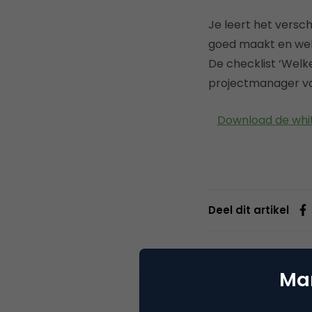
Je leert het versc
goed maakt en welk
De checklist ‘Welke 
projectmanager van
Download de whi
Deel dit artikel
Mar
Team
Webs