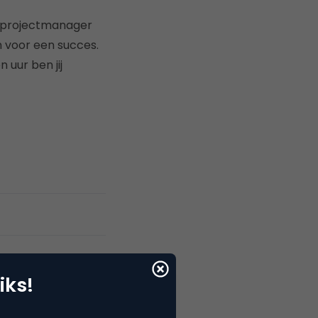
en projectmanager
 voor een succes.
n uur ben jij
iks!