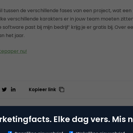
hil tussen de verschillende fases van een project, wat e
e verschillende karakters er in jouw team moeten zitten
software past bij mijn bedrijf’ krijg je er gratis bij. Over ee
 het jaar.
tepaper nu!
Kopieer link
ketingfacts. Elke dag vers. Mis n
leader
ite